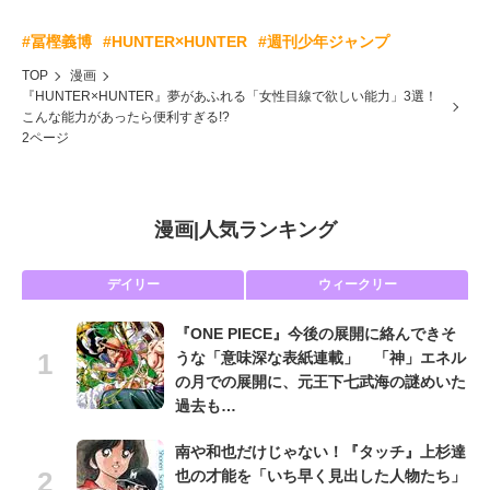
#冨樫義博
#HUNTER×HUNTER
#週刊少年ジャンプ
TOP
漫画
『HUNTER×HUNTER』夢があふれる「女性目線で欲しい能力」3選！
こんな能力があったら便利すぎる!?
2ページ
漫画
|
人気ランキング
デイリー
ウィークリー
『ONE PIECE』今後の展開に絡んできそ
うな「意味深な表紙連載」 「神」エネル
の月での展開に、元王下七武海の謎めいた
過去も…
南や和也だけじゃない！『タッチ』上杉達
也の才能を「いち早く見出した人物たち」