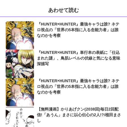
あわせて読む
『HUNTER×HUNTER』最強キャラは誰? ネテ
ロ視点の「世界の5本指に入る念能力者」は誰
なのかを考察
『HUNTER×HUNTER』単行本の表紙に「仕込
まれた謎」、鳥肌レベルの伏線と気になる意味
深描写
『HUNTER×HUNTER』最強キャラは誰? ネテ
ロ視点の「世界の5本指に入る念能力者」は誰
なのかを考察
【無料漫画】かりあげクン(2038回)毎日2回配
信!「あうん」まさに以心伝心の2人!?/植田まさ
し