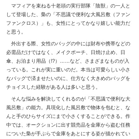
マフィアを束ねる十老頭の実行部隊「陰獣」の一人と
して登場した、梟の「不思議で便利な大風呂敷（ファン
ファンクロス）」も、女性にとってかなり嬉しい能力だ
と思う。
外出する際、女性のバッグの中には財布や携帯などの
必需品だけではなく、メイクポーチ、日焼け止め、日
傘、お泊まり用品（!?）……など、さまざまなものが入
っている。これが実に重いのだ。本当は可愛らしい小さ
なバッグで済ませたいのに、仕方なく大きめのバッグを
チョイスした経験がある人は多いと思う。
そんな悩みを解決してくれるのが「不思議で便利な大
風呂敷」の能力。具現化した風呂敷で物体を包むと、な
んと手のひらサイズにまで小さくすることができる。作
中では、オークションに出す競売品を金庫から盗む任務
についた梟が手ぶらで金庫をあとにする姿が描かれてい