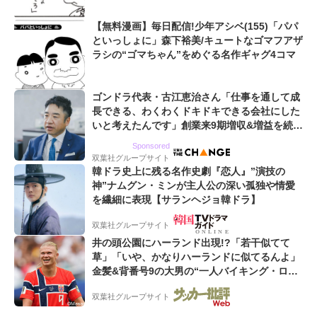
【無料漫画】毎日配信!少年アシベ(155)「パパ
といっしょに」森下裕美/キュートなゴマフアザ
ラシの“ゴマちゃん”をめぐる名作ギャグ4コマ
ゴンドラ代表・古江恵治さん「仕事を通して成
長できる、わくわくドキドキできる会社にした
いと考えたんです」創業来9期増収&増益を続け
るWebマーケティング会社のアイデンティティ
Sponsored
双葉社グループサイト
韓ドラ史上に残る名作史劇『恋人』”演技の
神”ナムグン・ミンが主人公の深い孤独や情愛
を繊細に表現【サランヘジョ韓ドラ】
双葉社グループサイト
井の頭公園にハーランド出現!?「若干似てて
草」「いや、かなりハーランドに似てるんよ」
金髪&背番号9の大男の“一人バイキング・ロ
ー”映像が話題!「元気をもらった」
双葉社グループサイト