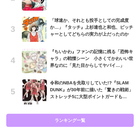
「球速か、それとも投手としての完成度
か…」『タッチ』上杉達也と和也、ピッチ
ャーとしてどちらの実力が上だったのか
『ちいかわ』ファンの記憶に残る「恐怖キ
ャラ」の戦慄シーン 小さくてかわいい世
界なのに「見た目からしてヤバイ…」
令和のNBAを先取りしていた!?『SLAM
DUNK』が30年前に描いた「驚きの戦術」
ストレッチ5に大型ポイントガードも…
ランキング一覧