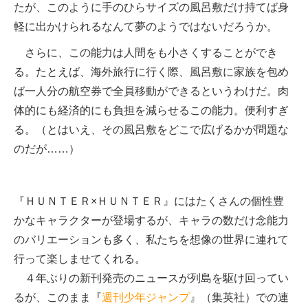
たが、このように手のひらサイズの風呂敷だけ持てば身
軽に出かけられるなんて夢のようではないだろうか。
さらに、この能力は人間をも小さくすることができ
る。たとえば、海外旅行に行く際、風呂敷に家族を包め
ば一人分の航空券で全員移動ができるというわけだ。肉
体的にも経済的にも負担を減らせるこの能力。便利すぎ
る。（とはいえ、その風呂敷をどこで広げるかが問題な
のだが……）
『ＨＵＮＴＥＲ×ＨＵＮＴＥＲ』にはたくさんの個性豊
かなキャラクターが登場するが、キャラの数だけ念能力
のバリエーションも多く、私たちを想像の世界に連れて
行って楽しませてくれる。
４年ぶりの新刊発売のニュースが列島を駆け回ってい
るが、このまま『
週刊少年ジャンプ
』（集英社）での連