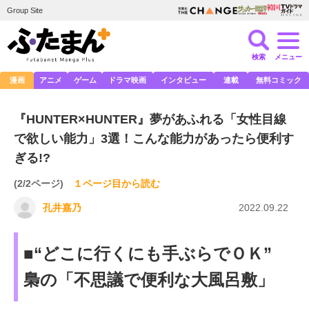
Group Site
検索
メニュー
漫画
アニメ
ゲーム
ドラマ映画
インタビュー
連載
無料コミック
『HUNTER×HUNTER』夢があふれる「女性目線
で欲しい能力」3選！こんな能力があったら便利す
ぎる!?
(2/2ページ)
１ページ目から読む
孔井嘉乃
2022.09.22
■“どこに行くにも手ぶらでＯＫ”
梟の「不思議で便利な大風呂敷」