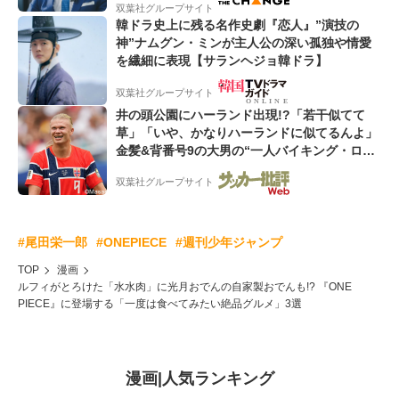
双葉社グループサイト
韓ドラ史上に残る名作史劇『恋人』”演技の
神”ナムグン・ミンが主人公の深い孤独や情愛
を繊細に表現【サランヘジョ韓ドラ】
双葉社グループサイト
井の頭公園にハーランド出現!?「若干似てて
草」「いや、かなりハーランドに似てるんよ」
金髪&背番号9の大男の“一人バイキング・ロ
ー”映像が話題!「元気をもらった」
双葉社グループサイト
#尾田栄一郎
#ONEPIECE
#週刊少年ジャンプ
TOP
漫画
ルフィがとろけた「水水肉」に光月おでんの自家製おでんも!? 『ONE
PIECE』に登場する「一度は食べてみたい絶品グルメ」3選
漫画
|
人気ランキング