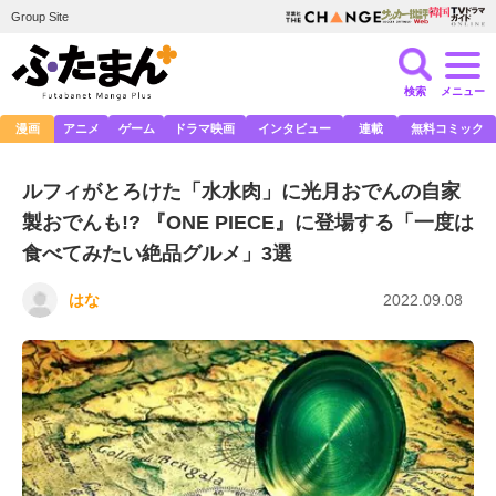
Group Site
検索
メニュー
漫画
アニメ
ゲーム
ドラマ映画
インタビュー
連載
無料コミック
ルフィがとろけた「水水肉」に光月おでんの自家
製おでんも!? 『ONE PIECE』に登場する「一度は
食べてみたい絶品グルメ」3選
はな
2022.09.08