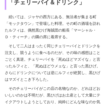
「チェリーパイ＆ドリンク」
続いては、ジャヤの西方にある、無法者が集まる町
「モックタウン」で登場した料理。その町の酒場を訪れ
たルフィは、偶然黒ひげ海賊団の船長「マーシャル・
Ｄ・ティーチ」の隣の席に着席する。
そして二人はまったく同じチェリーパイとドリンクを
注文し、競うように食べるのだが、その味の感想はこと
ごとく真逆。チェリーパイを「死ぬほどマズイな」と言
ったルフィと、「死ぬほどウメェな」と言った黒ひげ。
さらにドリンクについては逆にルフィが絶賛し、黒ひげ
はマズイとこき下ろした。
そのチェリーパイがこの店の名物なのか、どれほどお
いしいのかは不明だが、黒ひげはお土産として大量にテ
イクアウトしようとしており、純粋にどんな味なのか気