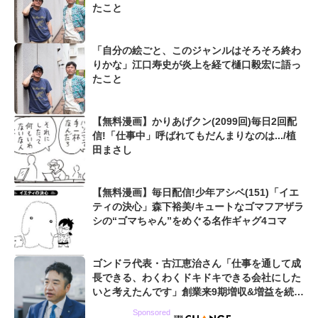
たこと
「自分の絵ごと、このジャンルはそろそろ終わ
りかな」江口寿史が炎上を経て樋口毅宏に語っ
たこと
【無料漫画】かりあげクン(2099回)毎日2回配
信!「仕事中」呼ばれてもだんまりなのは.../植
田まさし
【無料漫画】毎日配信!少年アシベ(151)「イエ
ティの決心」森下裕美/キュートなゴマフアザラ
シの“ゴマちゃん”をめぐる名作ギャグ4コマ
ゴンドラ代表・古江恵治さん「仕事を通して成
長できる、わくわくドキドキできる会社にした
いと考えたんです」創業来9期増収&増益を続け
るWebマーケティング会社のアイデンティティ
Sponsored