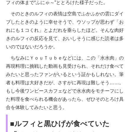
フィの体まで“ふにゃ～”ととろけた様子だった。
そのときのルフィの表情は空島でふかふかの雲にダイ
ブしたときのように幸せそうで、ウソップが思わず「お
れにも１コくれ」とよだれを垂らしたほど。そんな肉好
きのルフィの反応を見て、おいしそうに感じた読者は多
いのではないだろうか。
ちなみにＹｏｕＴｕｂｅなどには、この「水水肉」の
再現料理に挑戦した動画も見受けられ、それだけ食べて
みたいと思ったファンがいるという証かもしれない。筆
者も料理は大好きだが、さすがに再現は難しそう……。
もし今後ワンピースカフェなどで水水肉をモチーフにし
た料理を食べられる機会があったら、ぜひそのとろけ具
合を体験してみたいと思う。
■ルフィと黒ひげが食べていた