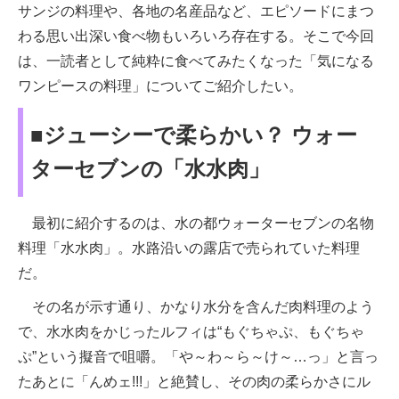
サンジの料理や、各地の名産品など、エピソードにまつ
わる思い出深い食べ物もいろいろ存在する。そこで今回
は、一読者として純粋に食べてみたくなった「気になる
ワンピースの料理」についてご紹介したい。
■ジューシーで柔らかい？ ウォー
ターセブンの「水水肉」
最初に紹介するのは、水の都ウォーターセブンの名物
料理「水水肉」。水路沿いの露店で売られていた料理
だ。
その名が示す通り、かなり水分を含んだ肉料理のよう
で、水水肉をかじったルフィは“もぐちゃぷ、もぐちゃ
ぷ”という擬音で咀嚼。「や～わ～ら～け～…っ」と言っ
たあとに「んめェ!!!」と絶賛し、その肉の柔らかさにル