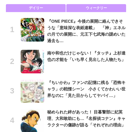
デイリー
ウィークリー
『ONE PIECE』今後の展開に絡んできそ
うな「意味深な表紙連載」 「神」エネル
の月での展開に、元王下七武海の謎めいた
過去も…
南や和也だけじゃない！『タッチ』上杉達
也の才能を「いち早く見出した人物たち」
『ちいかわ』ファンの記憶に残る「恐怖キ
ャラ」の戦慄シーン 小さくてかわいい世
界なのに「見た目からしてヤバイ…」
秘められた絆があった！ 目暮警部に妃英
理、大和敢助にも…『名探偵コナン』キャ
ラクターの傷跡が語る「それぞれの理由」