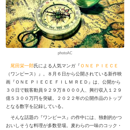
photoAC
尾田栄一郎
氏による人気マンガ『
ＯＮＥ ＰＩＥＣＥ
（ワンピース）』。８月６日から公開されている新作映
画『ＯＮＥ ＰＩＥＣＥ ＦＩＬＭ ＲＥＤ』は、公開から
３０日で観客動員９２９万８０００人、興行収入１２９
億５３００万円を突破。２０２２年の公開作品のトップ
となる数字を記録している。
そんな話題の『ワンピース』の作中には、独創的かつ
おいしそうな料理が多数登場。麦わらの一味のコック・