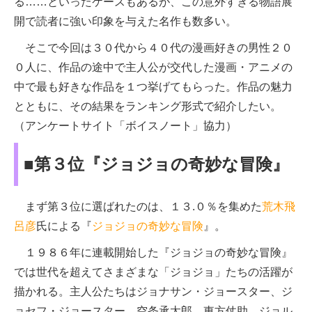
る……といったケースもあるが、この意外すぎる物語展
開で読者に強い印象を与えた名作も数多い。
そこで今回は３０代から４０代の漫画好きの男性２０
０人に、作品の途中で主人公が交代した漫画・アニメの
中で最も好きな作品を１つ挙げてもらった。作品の魅力
とともに、その結果をランキング形式で紹介したい。
（アンケートサイト「ボイスノート」協力）
■第３位『ジョジョの奇妙な冒険』
まず第３位に選ばれたのは、１３.０％を集めた
荒木飛
呂彦
氏による『
ジョジョの奇妙な冒険
』。
１９８６年に連載開始した『ジョジョの奇妙な冒険』
では世代を超えてさまざまな「ジョジョ」たちの活躍が
描かれる。主人公たちはジョナサン・ジョースター、ジ
ョセフ・ジョースター、空条承太郎、東方仗助、ジョル