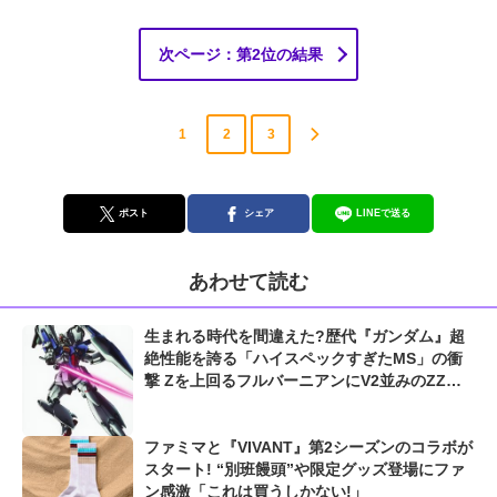
次ページ：第2位の結果
1
2
3
ポスト
シェア
LINEで送る
あわせて読む
生まれる時代を間違えた?歴代『ガンダム』超
絶性能を誇る「ハイスペックすぎたMS」の衝
撃 Zを上回るフルバーニアンにV2並みのZZガ
ンダムも...
ファミマと『VIVANT』第2シーズンのコラボが
スタート! “別班饅頭”や限定グッズ登場にファ
ン感激「これは買うしかない!」