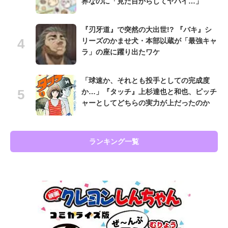
界なのに「見た目からしてヤバイ…」
『刃牙道』で突然の大出世!? 『バキ』シ
リーズのかませ犬・本部以蔵が「最強キャ
ラ」の座に躍り出たワケ
「球速か、それとも投手としての完成度
か…」『タッチ』上杉達也と和也、ピッチ
ャーとしてどちらの実力が上だったのか
ランキング一覧