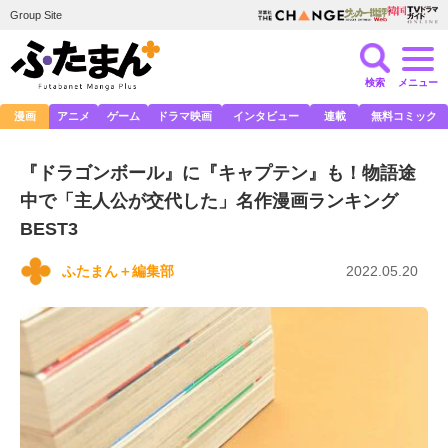
Group Site
検索
メニュー
漫画
アニメ
ゲーム
ドラマ映画
インタビュー
連載
無料コミック
『ドラゴンボール』に『キャプテン』も！物語途
中で「主人公が交代した」名作漫画ランキング
BEST3
ふたまん＋編集部
2022.05.20