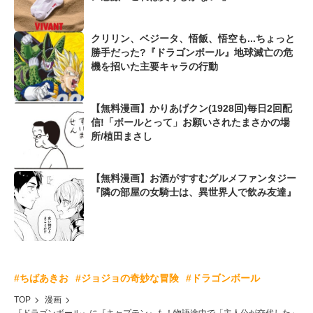
クリリン、ベジータ、悟飯、悟空も...ちょっと
勝手だった?『ドラゴンボール』地球滅亡の危
機を招いた主要キャラの行動
【無料漫画】かりあげクン(1928回)毎日2回配
信!「ボールとって」お願いされたまさかの場
所/植田まさし
【無料漫画】お酒がすすむグルメファンタジー
『隣の部屋の女騎士は、異世界人で飲み友達』
#ちばあきお
#ジョジョの奇妙な冒険
#ドラゴンボール
TOP
漫画