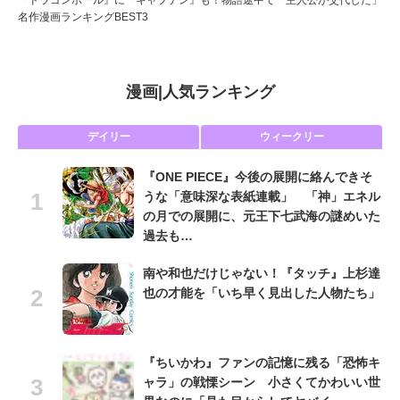
『ドラゴンボール』に『キャプテン』も！物語途中で「主人公が交代した」
名作漫画ランキングBEST3
漫画
|
人気ランキング
デイリー
ウィークリー
『ONE PIECE』今後の展開に絡んできそ
うな「意味深な表紙連載」 「神」エネル
の月での展開に、元王下七武海の謎めいた
過去も…
南や和也だけじゃない！『タッチ』上杉達
也の才能を「いち早く見出した人物たち」
『ちいかわ』ファンの記憶に残る「恐怖キ
ャラ」の戦慄シーン 小さくてかわいい世