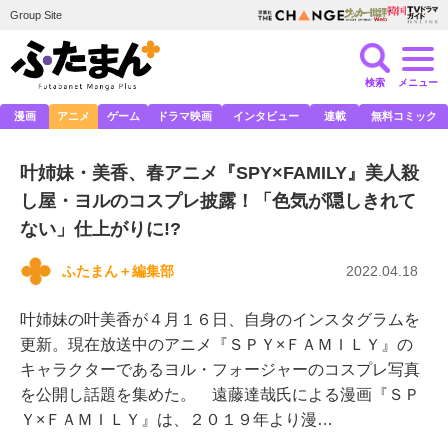
Group Site
検索
メニュー
漫画
アニメ
ゲーム
ドラマ映画
インタビュー
連載
無料コミック
叶姉妹・美香、春アニメ『SPY×FAMILY』美人殺
し屋・ヨルのコスプレ披露！「色気が隠しきれて
ない」仕上がりに!?
ふたまん＋編集部
2022.04.18
叶姉妹の叶美香が４月１６日、自身のインスタグラムを
更新。現在放送中のアニメ『ＳＰＹ×ＦＡＭＩＬＹ』の
キャラクターであるヨル・フォージャーのコスプレ写真
を公開し話題を集めた。 遠藤達哉氏による漫画『ＳＰ
Ｙ×ＦＡＭＩＬＹ』は、２０１９年より漫…