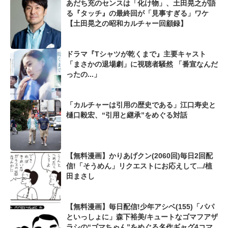
あだち充のセンスは「化け物」、土田晃之が語
る『タッチ』の最終回が「見事すぎる」ワケ
【土田晃之の昭和カルチャー回顧録】
ドラマ『Tシャツが乾くまで』主要キャスト
「まさかの退場劇」に視聴者騒然 「番宣なんだ
ったの...」
「カルチャーは引用の歴史である」江口寿史と
樋口毅宏、“引用と継承”をめぐる対話
【無料漫画】かりあげクン(2060回)毎日2回配
信!「そうめん」リクエストにお応えして.../植
田まさし
【無料漫画】毎日配信!少年アシベ(155)「パパ
といっしょに」森下裕美/キュートなゴマフアザ
ラシの“ゴマちゃん”をめぐる名作ギャグ4コマ