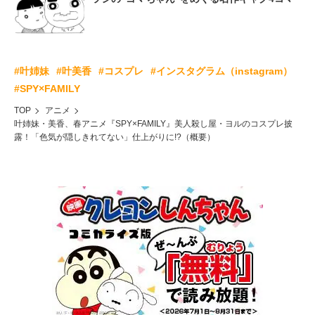
#叶姉妹
#叶美香
#コスプレ
#インスタグラム（instagram）
#SPY×FAMILY
TOP
アニメ
叶姉妹・美香、春アニメ『SPY×FAMILY』美人殺し屋・ヨルのコスプレ披
露！「色気が隠しきれてない」仕上がりに!?（概要）