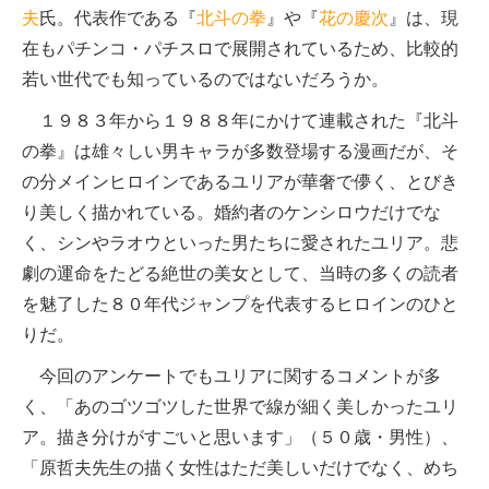
夫
氏。代表作である『
北斗の拳
』や『
花の慶次
』は、現
在もパチンコ・パチスロで展開されているため、比較的
若い世代でも知っているのではないだろうか。
１９８３年から１９８８年にかけて連載された『北斗
の拳』は雄々しい男キャラが多数登場する漫画だが、そ
の分メインヒロインであるユリアが華奢で儚く、とびき
り美しく描かれている。婚約者のケンシロウだけでな
く、シンやラオウといった男たちに愛されたユリア。悲
劇の運命をたどる絶世の美女として、当時の多くの読者
を魅了した８０年代ジャンプを代表するヒロインのひと
りだ。
今回のアンケートでもユリアに関するコメントが多
く、「あのゴツゴツした世界で線が細く美しかったユリ
ア。描き分けがすごいと思います」（５０歳・男性）、
「原哲夫先生の描く女性はただ美しいだけでなく、めち