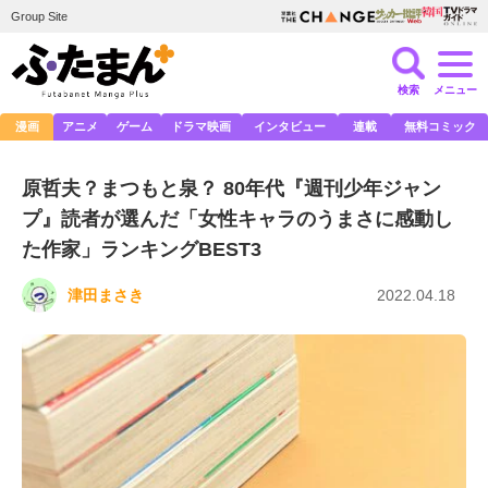
Group Site
検索
メニュー
漫画
アニメ
ゲーム
ドラマ映画
インタビュー
連載
無料コミック
原哲夫？まつもと泉？ 80年代『週刊少年ジャン
プ』読者が選んだ「女性キャラのうまさに感動し
た作家」ランキングBEST3
津田まさき
2022.04.18