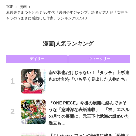
TOP
漫画
原哲夫？まつもと泉？ 80年代『週刊少年ジャンプ』読者が選んだ「女性キ
ャラのうまさに感動した作家」ランキングBEST3
漫画
|
人気ランキング
デイリー
ウィークリー
南や和也だけじゃない！『タッチ』上杉達
也の才能を「いち早く見出した人物たち」
『ONE PIECE』今後の展開に絡んできそ
うな「意味深な表紙連載」 「神」エネル
の月での展開に、元王下七武海の謎めいた
過去も…
『ちいかわ』ファンの記憶に残る「恐怖キ