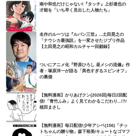
南や和也だけじゃない!『タッチ』上杉達也の
才能を「いち早く見出した人物たち」
名作のルーツは『ルパン三世』...土田晃之の
「ナウシカ最強説」を一変させたジブリ作品
【土田晃之の昭和カルチャー回顧録】
ついにアニメ化『野原ひろし 昼メシの流儀』作
者・塚原洋一が語る「異色すぎるスピンオフ」
の裏側
【無料漫画】かりあげクン(2026回)毎日2回配
信!「青竹ふみ」よく見てわかるこだわり...!?/
植田まさし
【無料漫画】毎日配信!少年アシベ(156)「チッ
トちゃんの贈り物」森下裕美/キュートなゴマフ