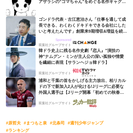
アザラシの“ゴマちゃん”をめぐる名作ギャグ4
コマ
ゴンドラ代表・古江恵治さん「仕事を通して成
長できる、わくわくドキドキできる会社にした
いと考えたんです」創業来9期増収&増益を続け
るWebマーケティング会社のアイデンティティ
Sponsored
双葉社グループサイト
韓ドラ史上に残る名作史劇『恋人』”演技の
神”ナムグン・ミンが主人公の深い孤独や情愛
を繊細に表現【サランヘジョ韓ドラ】
双葉社グループサイト
浦和と千葉の首をかしげる主力放出、柏リカル
ドの下で新加入2人が化ける!Jリーグに必要な
外国人選手は【Jリーグ開幕「初めての秋春
制」の大激論】(4)
双葉社グループサイト
#原哲夫
#まつもと泉
#北条司
#週刊少年ジャンプ
#ランキング