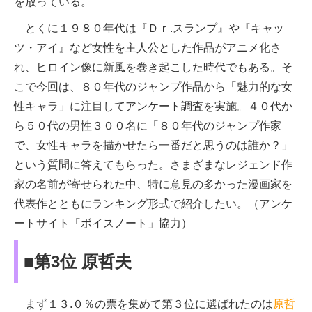
を放っている。
とくに１９８０年代は『Ｄｒ.スランプ』や『キャッ
ツ・アイ』など女性を主人公とした作品がアニメ化さ
れ、ヒロイン像に新風を巻き起こした時代でもある。そ
こで今回は、８０年代のジャンプ作品から「魅力的な女
性キャラ」に注目してアンケート調査を実施。４０代か
ら５０代の男性３００名に「８０年代のジャンプ作家
で、女性キャラを描かせたら一番だと思うのは誰か？」
という質問に答えてもらった。さまざまなレジェンド作
家の名前が寄せられた中、特に意見の多かった漫画家を
代表作とともにランキング形式で紹介したい。（アンケ
ートサイト「ボイスノート」協力）
■第3位 原哲夫
まず１３.０％の票を集めて第３位に選ばれたのは
原哲