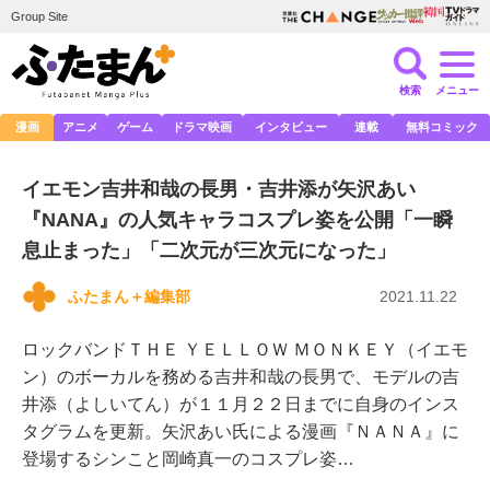
Group Site
検索
メニュー
漫画
アニメ
ゲーム
ドラマ映画
インタビュー
連載
無料コミック
イエモン吉井和哉の長男・吉井添が矢沢あい
『NANA』の人気キャラコスプレ姿を公開「一瞬
息止まった」「二次元が三次元になった」
ふたまん＋編集部
2021.11.22
ロックバンドＴＨＥ ＹＥＬＬＯＷ ＭＯＮＫＥＹ（イエモ
ン）のボーカルを務める吉井和哉の長男で、モデルの吉
井添（よしいてん）が１１月２２日までに自身のインス
タグラムを更新。矢沢あい氏による漫画『ＮＡＮＡ』に
登場するシンこと岡崎真一のコスプレ姿…