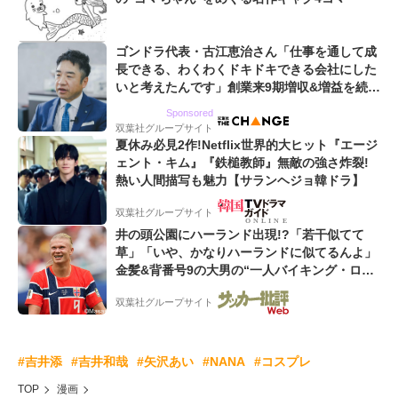
ゴンドラ代表・古江恵治さん「仕事を通して成
長できる、わくわくドキドキできる会社にした
いと考えたんです」創業来9期増収&増益を続け
るWebマーケティング会社のアイデンティティ
Sponsored
双葉社グループサイト
夏休み必見2作!Netflix世界的大ヒット『エージ
ェント・キム』『鉄槌教師』無敵の強さ炸裂!
熱い人間描写も魅力【サランヘジョ韓ドラ】
双葉社グループサイト
井の頭公園にハーランド出現!?「若干似てて
草」「いや、かなりハーランドに似てるんよ」
金髪&背番号9の大男の“一人バイキング・ロ
ー”映像が話題!「元気をもらった」
双葉社グループサイト
#吉井添
#吉井和哉
#矢沢あい
#NANA
#コスプレ
TOP
漫画