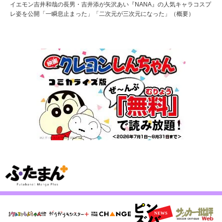
イエモン吉井和哉の長男・吉井添が矢沢あい『NANA』の人気キャラコスプ
レ姿を公開「一瞬息止まった」「二次元が三次元になった」（概要）