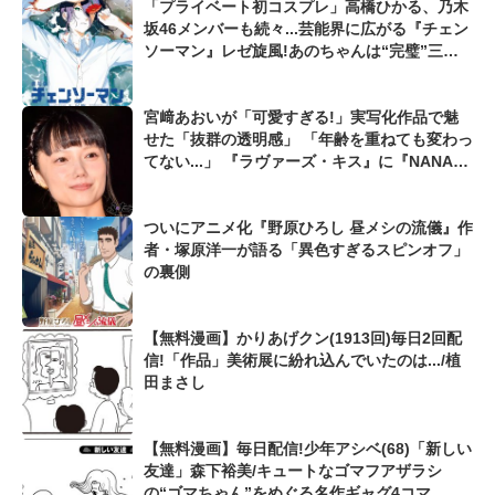
「プライベート初コスプレ」高橋ひかる、乃木
坂46メンバーも続々...芸能界に広がる『チェン
ソーマン』レゼ旋風!あのちゃんは“完璧”三船
フミココスを披露
宮﨑あおいが「可愛すぎる!」実写化作品で魅
せた「抜群の透明感」 「年齢を重ねても変わっ
てない...」 『ラヴァーズ・キス』に『NANA』
『ソラニン』も
ついにアニメ化『野原ひろし 昼メシの流儀』作
者・塚原洋一が語る「異色すぎるスピンオフ」
の裏側
【無料漫画】かりあげクン(1913回)毎日2回配
信!「作品」美術展に紛れ込んでいたのは.../植
田まさし
【無料漫画】毎日配信!少年アシベ(68)「新しい
友達」森下裕美/キュートなゴマフアザラシ
の“ゴマちゃん”をめぐる名作ギャグ4コマ