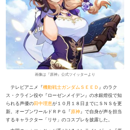
画像は『原神』公式ツイッターより
テレビアニメ『
機動戦士ガンダムＳＥＥＤ
』のラク
ス・クライン役や『ローゼンメイデン』の水銀燈役で知
られる声優の
田中理恵
が１０月１８日までにＳＮＳを更
新。オープンワールドＲＰＧ『
原神
』で自身が声を担当
するキャラクター「リサ」のコスプレを披露した。