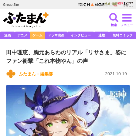
Group Site
検索
メニュー
漫画
アニメ
ゲーム
ドラマ映画
インタビュー
連載
無料コミック
田中理恵、胸元あらわのリアル「リサさま」姿に
ファン衝撃「これ本物やん」の声
ふたまん＋編集部
2021.10.19