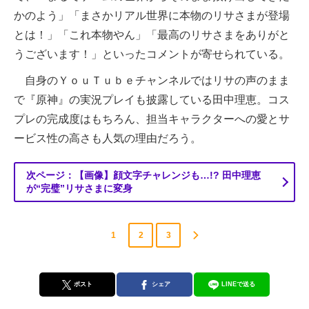
かのよう」「まさかリアル世界に本物のリサさまが登場
とは！」「これ本物やん」「最高のリサさまをありがと
うございます！」といったコメントが寄せられている。
自身のＹｏｕＴｕｂｅチャンネルではリサの声のまま
で『原神』の実況プレイも披露している田中理恵。コス
プレの完成度はもちろん、担当キャラクターへの愛とサ
ービス性の高さも人気の理由だろう。
次ページ：【画像】顔文字チャレンジも…!? 田中理恵
が“完璧”リサさまに変身
1
2
3
ポスト
シェア
LINEで送る