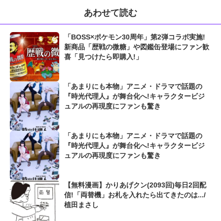
あわせて読む
「BOSS×ポケモン30周年」第2弾コラボ実施!
新商品「歴戦の微糖」や図鑑缶登場にファン歓
喜「見つけたら即購入!」
「あまりにも本物」アニメ・ドラマで話題の
『時光代理人』が舞台化へ!キャラクタービジ
ュアルの再現度にファンも驚き
「あまりにも本物」アニメ・ドラマで話題の
『時光代理人』が舞台化へ!キャラクタービジ
ュアルの再現度にファンも驚き
【無料漫画】かりあげクン(2093回)毎日2回配
信!「両替機」お札を入れたら出てきたのは.../
植田まさし