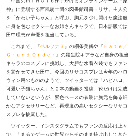
中国のｍｉＨｏＹｏが手がけるオンラインゲーム『原
神』に登場する西風騎士団の図書館司書・リサ。主人公
を「かわい子ちゃん」と呼ぶ、胸元を少し開けた魔法服
に身を包むセクシーなお姉さんキャラで、日本語版では
田中理恵が声優を担当している。
これまで、『
ペルソナ３
』の桐条美鶴や『
Ｆａｔｅ／
Ｇｒａｎｄ Ｏｒｄｅｒ
』の殺生院キアラなど自身の担当
キャラのコスプレに挑戦し、大胆な水着衣装でもファン
を驚かせてきた田中。今回のリサコスプレは今年のハロ
ウィン用のもののようで、ツイッターでは「ハピハロ、
可愛い子猫ちゃん」と２本の動画を投稿。靴だけは完成
していないというが、紫色ベースの衣装に胸元を飾る細
かなアクセサリーなど、再現度の高いセクシーなリサコ
スプレを披露した。
ツイッター、インスタグラムでもファンの反応は上々
で、「まるでゲームの世界からそのまま抜け出してきた