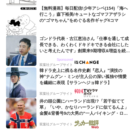
【無料漫画】毎日配信!少年アシベ(154)「海へ
行こう」森下裕美/キュートなゴマフアザラシ
の“ゴマちゃん”をめぐる名作ギャグ4コマ
ゴンドラ代表・古江恵治さん「仕事を通して成
長できる、わくわくドキドキできる会社にした
いと考えたんです」創業来9期増収&増益を続け
るWebマーケティング会社のアイデンティティ
Sponsored
双葉社グループサイト
韓ドラ史上に残る名作史劇『恋人』”演技の
神”ナムグン・ミンが主人公の深い孤独や情愛
を繊細に表現【サランヘジョ韓ドラ】
双葉社グループサイト
井の頭公園にハーランド出現!?「若干似てて
草」「いや、かなりハーランドに似てるんよ」
金髪&背番号9の大男の“一人バイキング・ロ
ー”映像が話題!「元気をもらった」
双葉社グループサイト