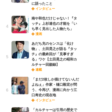
に語ったこと
禁
インタビュー
「
連
南や和也だけじゃない！『タ
ッチ』上杉達也の才能を「い
ち早く見出した人物たち」
【
漫画
ー
完
あだち充のセンスは「化け
ー
物」、土田晃之が語る『タッ
チ』の最終回が「見事すぎ
る」ワケ【土田晃之の昭和カ
ナ
ルチャー回顧録】
リ
連載
イ
味
「まだ2枚しか描けてないんだ
フ
よねぇ」作家・樋口毅宏が問
ち
う、今再び、漫画に向かう江
口寿史の現在地
インタビュー
劇
け
「カルチャーは引用の歴史で
「