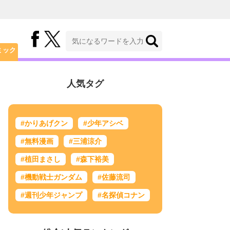
ミック
人気タグ
#かりあげクン
#少年アシベ
#無料漫画
#三浦涼介
#植田まさし
#森下裕美
#機動戦士ガンダム
#佐藤流司
#週刊少年ジャンプ
#名探偵コナン