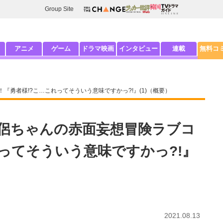
Group Site
アニメ
ゲーム
ドラマ映画
インタビュー
連載
無料コ
勇者様!?こ…これってそういう意味ですかっ?!』(1)（概要）
侶ちゃんの赤面妄想冒険ラブコ
ってそういう意味ですかっ?!』
2021.08.13