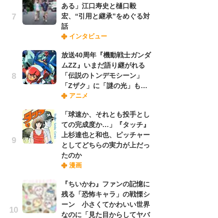
ある」江口寿史と樋口毅
れ
宏、“引用と継承”をめぐる対
話
インタビュー
令
た!
放送40周年『機動戦士ガンダ
前
ムZZ』いまだ語り継がれる
ト
「伝説のトンデモシーン」
ド
「Zザク」に「謎の光」も…
アニメ
「
「球速か、それとも投手とし
決
ての完成度か…」『タッチ』
場
上杉達也と和也、ピッチャー
別
としてどちらの実力が上だっ
たのか
漫画
『
に
『ちいかわ』ファンの記憶に
が
残る「恐怖キャラ」の戦慄シ
実
ーン 小さくてかわいい世界
なのに「見た目からしてヤバ