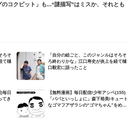
のコクピット」も...“謎描写”はミスか、それとも
そろそ
「自分の絵ごと、このジャンルはそろそ
経て樋
ろ終わりかな」江口寿史が炎上を経て樋
口毅宏に語ったこと
)毎日
【無料漫画】毎日配信!少年アシベ(155)
ってき
「パパといっしょに」森下裕美/キュート
なゴマフアザラシの“ゴマちゃん”をめぐ
る名作ギャグ4コマ