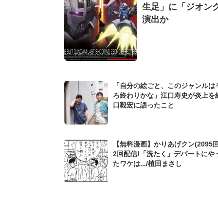
生足」に「ジオング
演出か
「自分の絵ごと、このジャンルは
ろ終わりかな」江口寿史が炎上を
口毅宏に語ったこと
【無料漫画】かりあげクン(2095回
2回配信!「洗たく」デパートにや
たワケは.../植田まさし