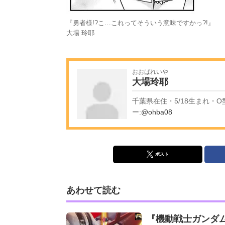
『勇者様!?こ…これってそういう意味ですかっ?!』
大場 玲耶
おおばれいや
大場玲耶
千葉県在住・5/18生まれ・
ー:
@ohba08
ポスト
あわせて読む
『機動戦士ガンダ