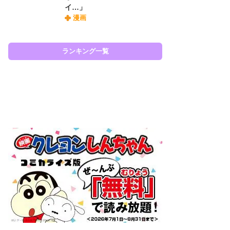
イ…」
『O
漫画
絡
紙
で
謎
ランキング一覧
ラン