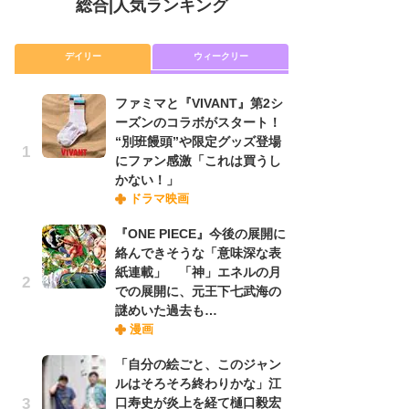
総合
|
人気ランキング
デイリー
ウィークリー
ファミマと『VIVANT』第2シ
放
ーズンのコラボがスタート！
ム
“別班饅頭”や限定グッズ登場
「
にファン感激「これは買うし
「
かない！」
ドラマ映画
木
『ONE PIECE』今後の展開に
シ
絡んできそうな「意味深な表
「
紙連載」 「神」エネルの月
ル
での展開に、元王下七武海の
ム
謎めいた過去も…
さ
漫画
ス
「自分の絵ごと、このジャン
ルはそろそろ終わりかな」江
舞
口寿史が炎上を経て樋口毅宏
編