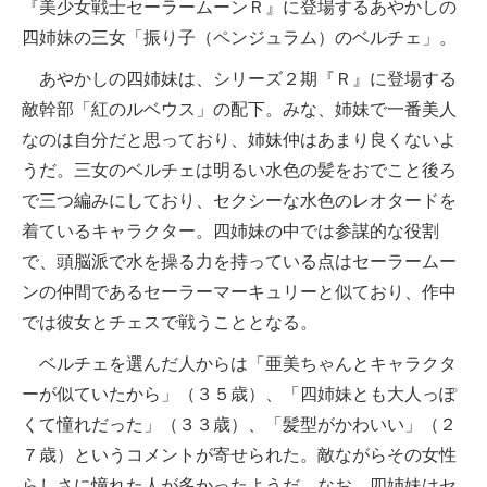
『美少女戦士セーラームーンＲ』に登場するあやかしの
四姉妹の三女「振り子（ペンジュラム）のベルチェ」。
あやかしの四姉妹は、シリーズ２期『Ｒ』に登場する
敵幹部「紅のルベウス」の配下。みな、姉妹で一番美人
なのは自分だと思っており、姉妹仲はあまり良くないよ
うだ。三女のベルチェは明るい水色の髪をおでこと後ろ
で三つ編みにしており、セクシーな水色のレオタードを
着ているキャラクター。四姉妹の中では参謀的な役割
で、頭脳派で水を操る力を持っている点はセーラームー
ンの仲間であるセーラーマーキュリーと似ており、作中
では彼女とチェスで戦うこととなる。
ベルチェを選んだ人からは「亜美ちゃんとキャラクタ
ーが似ていたから」（３５歳）、「四姉妹とも大人っぽ
くて憧れだった」（３３歳）、「髪型がかわいい」（２
７歳）というコメントが寄せられた。敵ながらその女性
らしさに憧れた人が多かったようだ。なお、四姉妹はセ