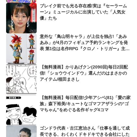
ブレイク前でも光る存在感!実は『セーラーム
ーン』ミュージカルに出演していた「人気女
優」たち
意外な「鳥山明キャラ」が上位を独占!「あみ
あみ」が4月のフィギュア予約ランキングを発
表 第1位は名作RPG『クロノ・トリガー』主人
公「クロノ」
【無料漫画】かりあげクン(2090回)毎日2回配
信!「ショウウインドウ」選んだのはまさかの
アイテム/植田まさし
【無料漫画】毎日配信!少年アシベ(81)「愛の家
族」森下裕美/キュートなゴマフアザラシの“ゴ
マちゃん”をめぐる名作ギャグ4コマ
ゴンドラ代表・古江恵治さん「仕事を通して成
長できる、わくわくドキドキできる会社にした