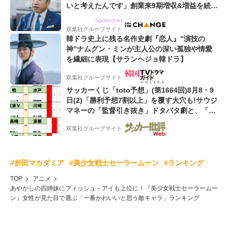
いと考えたんです」創業来9期増収&増益を続け
るWebマーケティング会社のアイデンティティ
Sponsored
双葉社グループサイト
韓ドラ史上に残る名作史劇『恋人』”演技の
神”ナムグン・ミンが主人公の深い孤独や情愛
を繊細に表現【サランヘジョ韓ドラ】
双葉社グループサイト
サッカーくじ「toto予想」(第1664回)8月8・9
日(2)「勝利予想7割以上」を覆す大穴も!サウジ
マネーの「監督引き抜き」ドタバタ劇と、「特
別な日」が勝敗を分ける!
双葉社グループサイト
#折田マカダミア
#美少女戦士セーラームーン
#ランキング
TOP
アニメ
あやかしの四姉妹にフィッシュ・アイも上位に！『美少女戦士セーラームー
ン』女性が見た目で選ぶ「一番かわいいと思う敵キャラ」ランキング