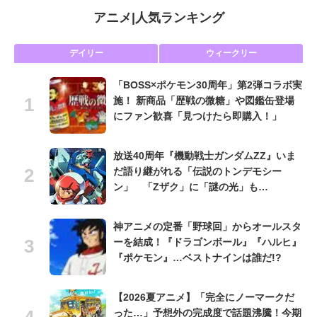
アニメ
|
人気ランキング
デイリー
ウィークリー
「BOSS×ポケモン30周年」第2弾コラボ実
施！ 新商品「歴戦の微糖」や図鑑缶登場
にファン歓喜「見つけたら即購入！」
放送40周年『機動戦士ガンダムZZ』いま
だ語り継がれる「伝説のトンデモシー
ン」 「Zザク」に「謎の光」も…
神アニメの定番「野球回」からオールスタ
ーを結成！『ドラゴンボール』『ハルヒ』
『ポケモン』…ベストナインは誰だ!?
【2026夏アニメ】「完全にノーマークだ
った…」予想外の完成度で話題沸騰！今期