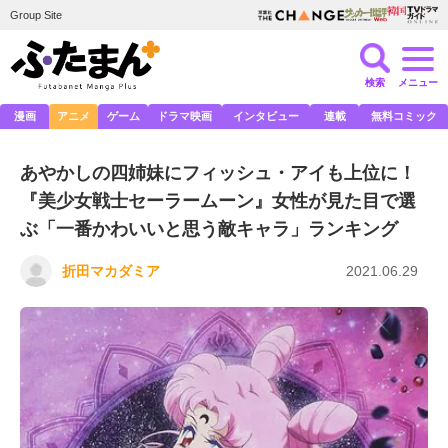
Group Site
検索
メニュー
漫画
アニメ
ゲーム
ドラマ映画
インタビュー
連載
無料コミック
あやかしの四姉妹にフィッシュ・アイも上位に！
『美少女戦士セーラームーン』女性が見た目で選
ぶ「一番かわいいと思う敵キャラ」ランキング
折田マカダミア
2021.06.29