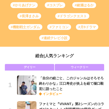
#かりあげクン
#コスプレ
#綾瀬はるか
#長澤まさみ
#ドラゴンクエスト
#機動戦士ガンダム
#ファミコン
#月9ドラマ
#連続テレビ小説
総合
|
人気ランキング
デイリー
ウィークリー
「自分の絵ごと、このジャンルはそろそろ
終わりかな」江口寿史が炎上を経て樋口毅
宏に語ったこと
インタビュー
ファミマと『VIVANT』第2シーズンのコラ