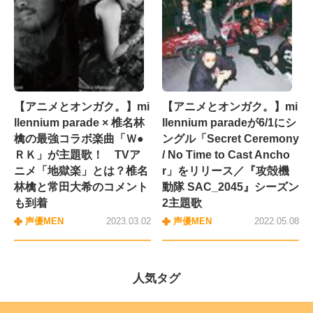
【アニメとオンガク。】mi
【アニメとオンガク。】mi
llennium parade × 椎名林
llennium paradeが6/1にシ
檎の最強コラボ楽曲「Ｗ●
ングル「Secret Ceremony
ＲＫ」が主題歌！ TVア
/ No Time to Cast Ancho
ニメ「地獄楽」とは？椎名
r」をリリース／『攻殻機
林檎と常田大希のコメント
動隊 SAC_2045』シーズン
も到着
2主題歌
声優MEN
2023.03.02
声優MEN
2022.05.08
人気タグ