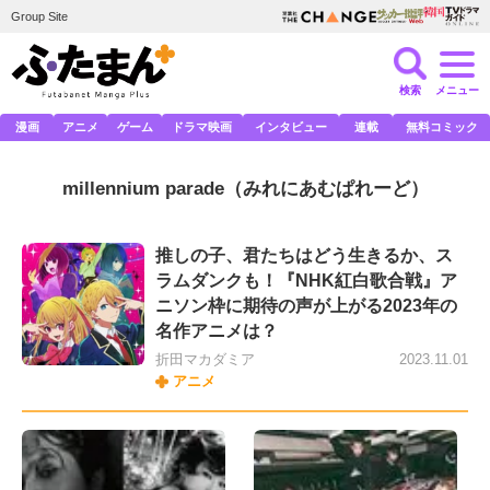
Group Site
検索
メニュー
漫画
アニメ
ゲーム
ドラマ映画
インタビュー
連載
無料コミック
millennium parade
（みれにあむぱれーど）
推しの子、君たちはどう生きるか、ス
ラムダンクも！『NHK紅白歌合戦』ア
ニソン枠に期待の声が上がる2023年の
名作アニメは？
折田マカダミア
2023.11.01
アニメ