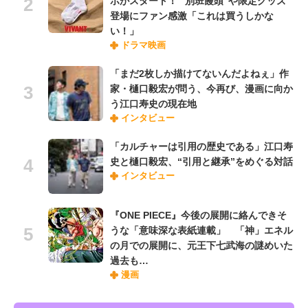
ボがスタート！ “別班饅頭”や限定グッズ
登場にファン感激「これは買うしかな
い！」
ドラマ映画
「まだ2枚しか描けてないんだよねぇ」作
家・樋口毅宏が問う、今再び、漫画に向か
う江口寿史の現在地
インタビュー
「カルチャーは引用の歴史である」江口寿
史と樋口毅宏、“引用と継承”をめぐる対話
インタビュー
『ONE PIECE』今後の展開に絡んできそ
うな「意味深な表紙連載」 「神」エネル
の月での展開に、元王下七武海の謎めいた
過去も…
漫画