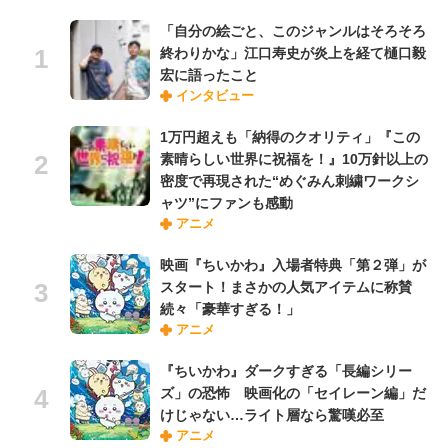
「自分の絵ごと、このジャンルはそろそろ
終わりかな」江口寿史が炎上を経て樋口毅
宏に語ったこと
インタビュー
1万円超えも「納得のクオリティ」『この
素晴らしい世界に祝福を！』10万針以上の
密度で再現された“めぐみん刺繍ワークシ
ャツ”にファンも感動
アニメ
映画『ちいかわ』入場者特典「第２弾」が
スタート！まさかの人気アイテムに称賛
続々「豪華すぎる！」
アニメ
『ちいかわ』ダークすぎる「長編シリー
ズ」の恐怖 映画化の「セイレーン編」だ
けじゃない…ライト層なら驚嘆必至
アニメ