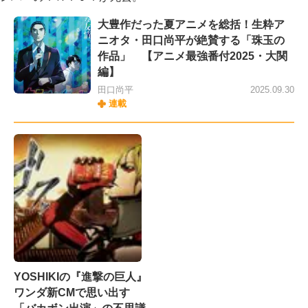
大豊作だった夏アニメを総括！生粋ア
ニオタ・田口尚平が絶賛する「珠玉の
作品」 【アニメ最強番付2025・大関
編】
田口尚平
2025.09.30
連載
YOSHIKIの『進撃の巨人』
ワンダ新CMで思い出す