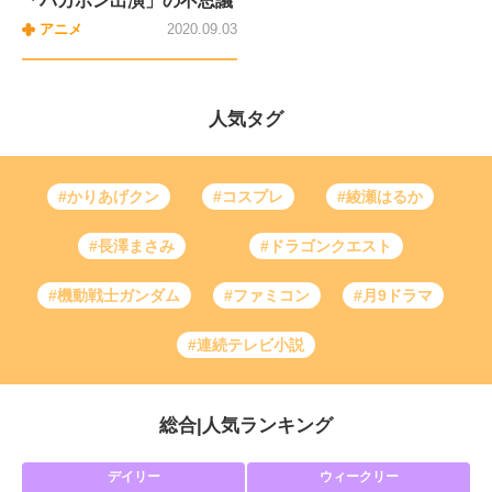
「バカボン出演」の不思議
アニメ
2020.09.03
人気タグ
#かりあげクン
#コスプレ
#綾瀬はるか
#長澤まさみ
#ドラゴンクエスト
#機動戦士ガンダム
#ファミコン
#月9ドラマ
#連続テレビ小説
総合
|
人気ランキング
デイリー
ウィークリー