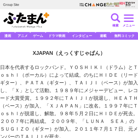
Group Site
検索
メニュー
漫画
アニメ
ゲーム
ドラマ映画
インタビュー
連載
無料コミック
XJAPAN
（えっくすじゃぱん）
日本を代表するロックバンド。ＹＯＳＨＩＫＩ（ドラム）とＴ
ｏｓｈｌ（ボーカル）によって結成。のちにＨＩＤＥ（リード
ギター）、ＰＡＴＡ（ギター）、ＴＡＩＪＩ（ベース）が加入
し、「Ｘ」として活動。１９８９年にメジャーデビュー、レコ
ード大賞受賞。１９９２年にＴＡＩＪＩが脱退し、ＨＥＡＴＨ
（ベース）が加入、「ＸＪＡＰＡＮ」に改名。１９９７年にＴ
ｏｓｈｌが脱退し、解散。９８年５月２日にＨＩＤＥが死去。
２００７年に再結成。 ２００９年、「ＬＵＮＡ ＳＥＡ」の
ＳＵＧＩＺＯ（ギター）が加入。２０１１年７月１７日、元メ
ンバーのＴＡＩＪＩが死去。