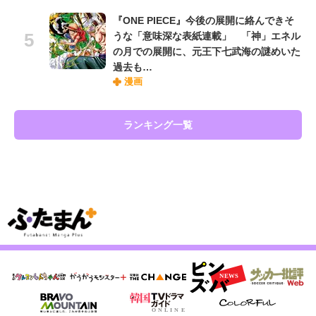
『ONE PIECE』今後の展開に絡んできそ
うな「意味深な表紙連載」 「神」エネル
の月での展開に、元王下七武海の謎めいた
過去も…
漫画
ランキング一覧