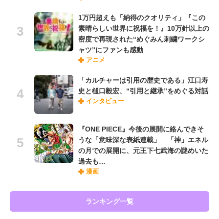
1万円超えも「納得のクオリティ」『この
素晴らしい世界に祝福を！』10万針以上の
密度で再現された“めぐみん刺繍ワークシ
ャツ”にファンも感動
アニメ
「カルチャーは引用の歴史である」江口寿
史と樋口毅宏、“引用と継承”をめぐる対話
インタビュー
『ONE PIECE』今後の展開に絡んできそ
うな「意味深な表紙連載」 「神」エネル
の月での展開に、元王下七武海の謎めいた
過去も…
漫画
ランキング一覧