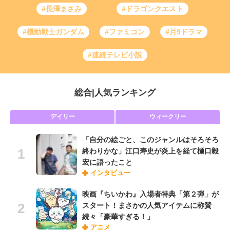
#長澤まさみ
#ドラゴンクエスト
#機動戦士ガンダム
#ファミコン
#月9ドラマ
#連続テレビ小説
総合
|
人気ランキング
デイリー
ウィークリー
「自分の絵ごと、このジャンルはそろそろ
終わりかな」江口寿史が炎上を経て樋口毅
宏に語ったこと
インタビュー
映画『ちいかわ』入場者特典「第２弾」が
スタート！まさかの人気アイテムに称賛
続々「豪華すぎる！」
アニメ