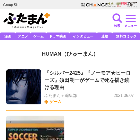
Group Site
検索
メニュー
漫画
アニメ
ゲーム
ドラマ映画
インタビュー
連載
無料コミック
HUMAN
（ひゅーまん）
『シルバー2425』『ノーモア★ヒーロ
ーズ』須田剛一がゲームで死を描き続
ける理由
ふたまん＋編集部
2021.06.07
ゲーム