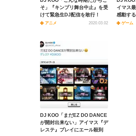
DJ KOO「こんな時期だからこ
DJ K
そ」『キンプリ舞台中止』を受
イマス最
けて緊急生DJ配信を敢行！
感動する
アニメ
2020.03.02
ゲーム
DJ KOO「まだEZ DO DANCE
が開封出来ない」アイマス『デ
レステ』プレイにエール殺到