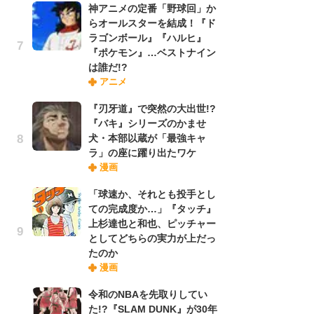
神アニメの定番「野球回」か
れ
らオールスターを結成！『ド
ラゴンボール』『ハルヒ』
『ポケモン』…ベストナイン
令
は誰だ!?
た!
アニメ
前
ト
『刃牙道』で突然の大出世!?
ド
『バキ』シリーズのかませ
犬・本部以蔵が「最強キャ
ラ」の座に躍り出たワケ
「
漫画
決
場
「球速か、それとも投手とし
別
ての完成度か…」『タッチ』
上杉達也と和也、ピッチャー
としてどちらの実力が上だっ
『
たのか
に
漫画
が
実
令和のNBAを先取りしてい
た!?『SLAM DUNK』が30年