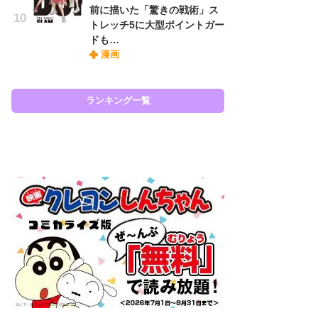
前に描いた「驚きの戦術」ス
『O
トレッチ5に大型ポイントガー
絡
ドも…
紙
漫画
で
謎
ランキング一覧
ラン