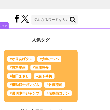
ミック
人気タグ
#かりあげクン
#少年アシベ
#無料漫画
#三浦涼介
#植田まさし
#森下裕美
#機動戦士ガンダム
#佐藤流司
#週刊少年ジャンプ
#名探偵コナン