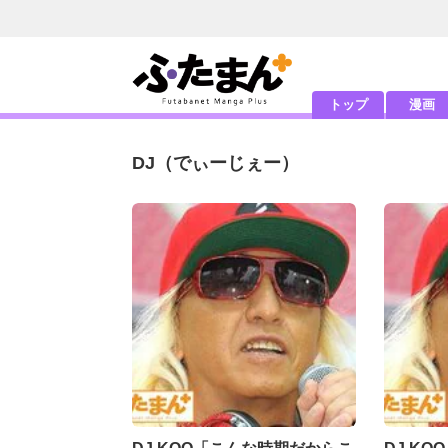
トップ
漫画
DJ
（でぃーじぇー）