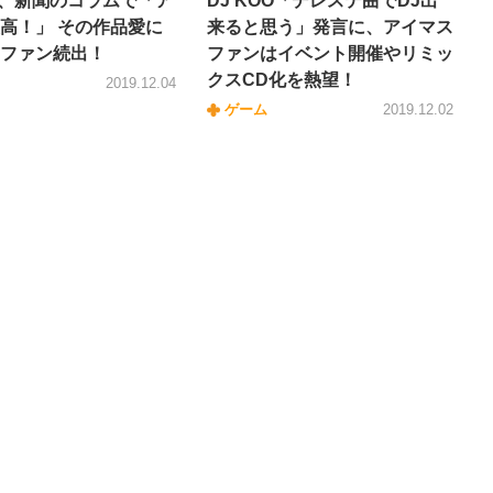
OO、新聞のコラムで「ア
DJ KOO「デレステ曲でDJ出
高！」 その作品愛に
来ると思う」発言に、アイマス
ファン続出！
ファンはイベント開催やリミッ
クスCD化を熱望！
2019.12.04
ゲーム
2019.12.02