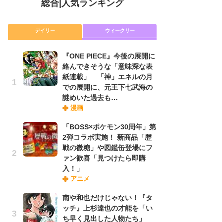
総合
|
人気ランキング
デイリー
ウィークリー
『ONE PIECE』今後の展開に
放
絡んできそうな「意味深な表
ム
紙連載」 「神」エネルの月
「
での展開に、元王下七武海の
「
謎めいた過去も…
漫画
木
「BOSS×ポケモン30周年」第
シ
2弾コラボ実施！ 新商品「歴
「
戦の微糖」や図鑑缶登場にフ
ル
ァン歓喜「見つけたら即購
ム
入！」
さ
アニメ
ス
南や和也だけじゃない！『タ
ッチ』上杉達也の才能を「い
舞
ち早く見出した人物たち」
編