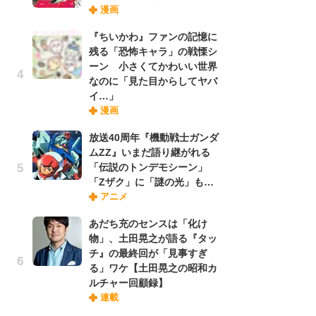
漫画
禁
「
『ちいかわ』ファンの記憶に
連
残る「恐怖キャラ」の戦慄シ
ーン 小さくてかわいい世界
なのに「見た目からしてヤバ
【
イ…」
ー
漫画
完
ー
放送40周年『機動戦士ガンダ
ムZZ』いまだ語り継がれる
「伝説のトンデモシーン」
ナ
「Zザク」に「謎の光」も…
リ
アニメ
イ
味
あだち充のセンスは「化け
フ
物」、土田晃之が語る『タッ
ち
チ』の最終回が「見事すぎ
る」ワケ【土田晃之の昭和カ
ルチャー回顧録】
劇
連載
け
「