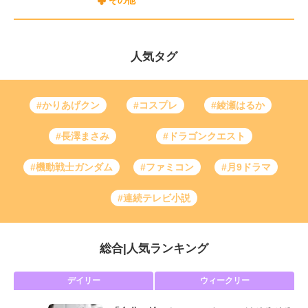
その他
人気タグ
#かりあげクン
#コスプレ
#綾瀬はるか
#長澤まさみ
#ドラゴンクエスト
#機動戦士ガンダム
#ファミコン
#月9ドラマ
#連続テレビ小説
総合
|
人気ランキング
デイリー
ウィークリー