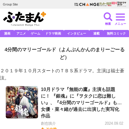
Group Site
検索
メニュー
漫画
アニメ
ゲーム
ドラマ映画
インタビュー
連載
無料コミック
4分間のマリーゴールド
（よんぷんかんのまりーごーる
ど）
２０１９年１０月スタートのＴＢＳ系ドラマ。主演は福士蒼
汰。
10月ドラマ『無能の鷹』主演も話題
に！ 『銀魂』に『ヲタクに恋は難し
い』、『4分間のマリーゴールド』も…
女優・菜々緒が過去に出演した実写化
作品
創也慎介
2024.09.02