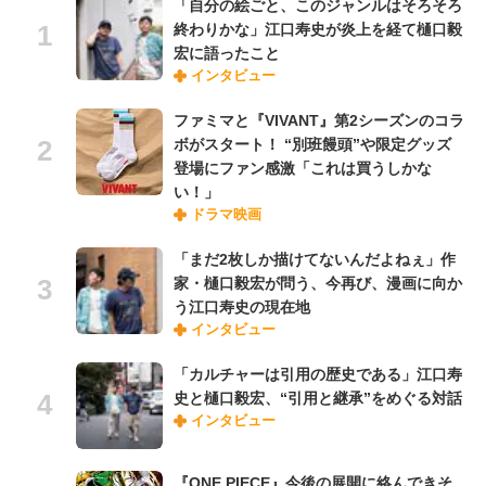
「自分の絵ごと、このジャンルはそろそろ
終わりかな」江口寿史が炎上を経て樋口毅
宏に語ったこと
インタビュー
ファミマと『VIVANT』第2シーズンのコラ
ボがスタート！ “別班饅頭”や限定グッズ
登場にファン感激「これは買うしかな
い！」
ドラマ映画
「まだ2枚しか描けてないんだよねぇ」作
家・樋口毅宏が問う、今再び、漫画に向か
う江口寿史の現在地
インタビュー
「カルチャーは引用の歴史である」江口寿
史と樋口毅宏、“引用と継承”をめぐる対話
インタビュー
『ONE PIECE』今後の展開に絡んできそ