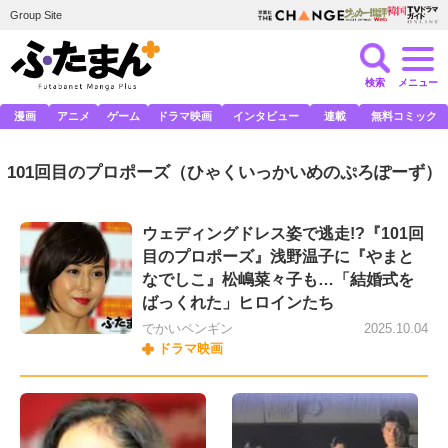
Group Site
検索
メニュー
漫画
アニメ
ゲーム
ドラマ映画
インタビュー
連載
無料コミック
101回目のプロポーズ
（ひゃくいっかいめのぷろぽーず）
ウェディングドレス姿で逃走!?『101回
目のプロポーズ』浅野温子に『やまと
なでしこ』松嶋菜々子も…「結婚式を
ばっくれた」ヒロインたち
でかいペンギン
2025.10.04
ドラマ映画