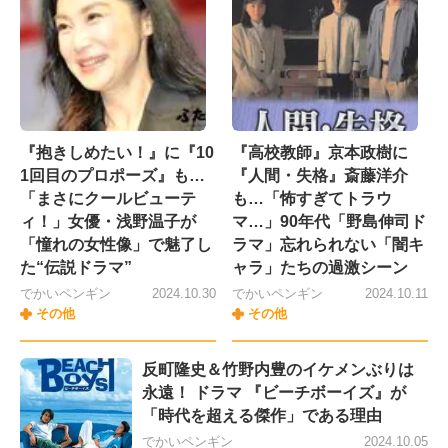
『抱きしめたい！』に『10
『高校教師』京本政樹に
1回目のプロポーズ』も…
『人間・失格』斎藤洋介
「まさにクールビューテ
も…「怖すぎてトラウ
ィ！」女優・浅野温子が
マ…」90年代「野島伸司ド
「憧れの女性像」で魅了し
ラマ」忘れられない「闇キ
た“伝説ドラマ”
ャラ」たちの過激シーン
でかいペンギン
2024.10.30
でかいペンギン
2024.10.11
その他
その他
反町隆史＆竹野内豊のイケメンぶりは
永遠！ ドラマ 『ビーチボーイズ』が
「時代を超える傑作」である理由
でかいペンギン
2024.10.05