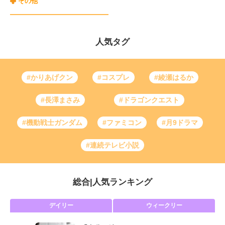
その他
人気タグ
#かりあげクン
#コスプレ
#綾瀬はるか
#長澤まさみ
#ドラゴンクエスト
#機動戦士ガンダム
#ファミコン
#月9ドラマ
#連続テレビ小説
総合
|
人気ランキング
デイリー
ウィークリー