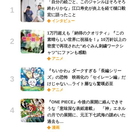
「自分の絵ごと、このジャンルはそろそろ
終わりかな」江口寿史が炎上を経て樋口毅
宏に語ったこと
インタビュー
1万円超えも「納得のクオリティ」『この
素晴らしい世界に祝福を！』10万針以上の
密度で再現された“めぐみん刺繍ワークシ
ャツ”にファンも感動
アニメ
『ちいかわ』ダークすぎる「長編シリー
ズ」の恐怖 映画化の「セイレーン編」だ
けじゃない…ライト層なら驚嘆必至
アニメ
『ONE PIECE』今後の展開に絡んできそ
うな「意味深な表紙連載」 「神」エネル
の月での展開に、元王下七武海の謎めいた
過去も…
漫画