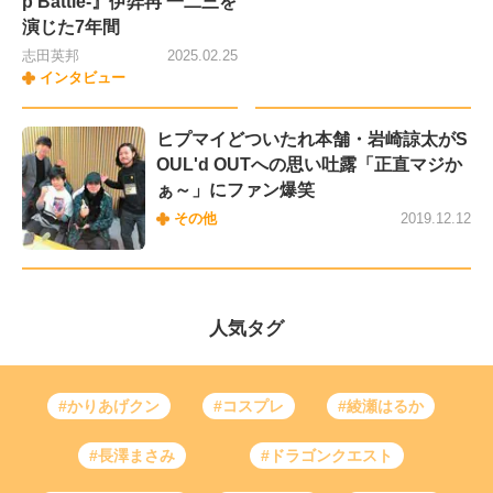
p Battle-』伊弉冉 一二三を
演じた7年間
志田英邦
2025.02.25
インタビュー
ヒプマイどついたれ本舗・岩崎諒太がS
OUL'd OUTへの思い吐露「正直マジか
ぁ～」にファン爆笑
その他
2019.12.12
人気タグ
#かりあげクン
#コスプレ
#綾瀬はるか
#長澤まさみ
#ドラゴンクエスト