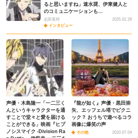
ると思いますね」速水奨、伊東健人と
のコミュニケーションも…
志田英邦
2025.02.28
インタビュー
声優・木島隆一「一二三く
『龍が如く』声優・黒田崇
んというキャラクターを通
矢、エッフェル塔でピクニ
すことで堂々と愛を届ける
ック？ おうちで遊べるコラ
ことができる」映画『ヒプ
画像に爆笑の声
ノシスマイク -Division Ra
その他
2020.07.04