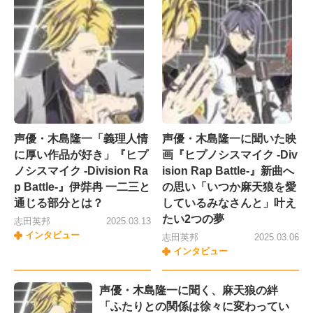
声優・木島隆一「義理人情
声優・木島隆一に聞いた映
に厚い作品が好き」『ヒプ
画『ヒプノシスマイク -Div
ノシスマイク -Division Ra
ision Rap Battle-』新曲へ
p Battle-』伊弉冉 一二三と
の思い「いつか麻天狼を愛
通じる部分とは？
しているみなさんと」叶え
たい2つの夢
志田英邦
2025.03.13
インタビュー
志田英邦
2025.03.06
インタビュー
声優・木島隆一に聞く、麻天狼の絆
「ふたりとの関係は徐々に変わってい