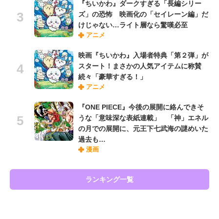
『ちいかわ』ダークすぎる「長編シリー
ズ」の恐怖 映画化の「セイレーン編」だ
けじゃない…ライト層なら驚嘆必至
アニメ
映画『ちいかわ』入場者特典「第２弾」が
スタート！まさかの人気アイテムに称賛
続々「豪華すぎる！」
アニメ
『ONE PIECE』今後の展開に絡んできそ
うな「意味深な表紙連載」 「神」エネル
の月での展開に、元王下七武海の謎めいた
過去も…
漫画
ランキング一覧