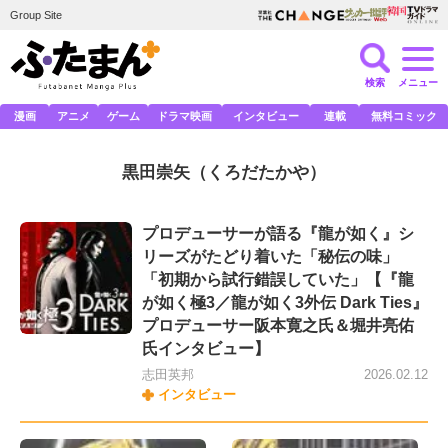
Group Site
検索
メニュー
漫画
アニメ
ゲーム
ドラマ映画
インタビュー
連載
無料コミック
黒田崇矢
（くろだたかや）
プロデューサーが語る『龍が如く』シ
リーズがたどり着いた「秘伝の味」
「初期から試行錯誤していた」【『龍
が如く極3／龍が如く3外伝 Dark Ties』
プロデューサー阪本寛之氏＆堀井亮佑
氏インタビュー】
志田英邦
2026.02.12
インタビュー