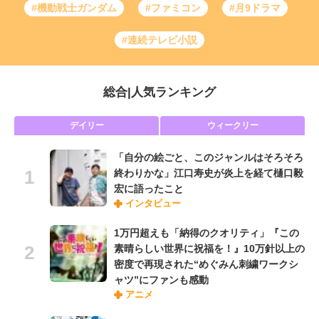
#機動戦士ガンダム
#ファミコン
#月9ドラマ
#連続テレビ小説
総合
|
人気ランキング
デイリー
ウィークリー
「自分の絵ごと、このジャンルはそろそろ
終わりかな」江口寿史が炎上を経て樋口毅
宏に語ったこと
インタビュー
1万円超えも「納得のクオリティ」『この
素晴らしい世界に祝福を！』10万針以上の
密度で再現された“めぐみん刺繍ワークシ
ャツ”にファンも感動
アニメ