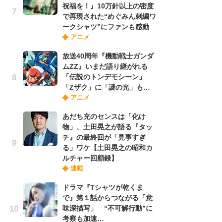
祝福を！』10万針以上の密度
れ
で再現された“めぐみん刺繍ワ
ークシャツ”にファンも感動
アニメ
令
た!
放送40周年『機動戦士ガンダ
前
ムZZ』いまだ語り継がれる
ト
「伝説のトンデモシーン」
ド
「Zザク」に「謎の光」も…
アニメ
「
あだち充のセンスは「化け
決
物」、土田晃之が語る『タッ
場
チ』の最終回が「見事すぎ
別
る」ワケ【土田晃之の昭和カ
ルチャー回顧録】
連載
『
に
ドラマ『Tシャツが乾くま
が
で』第１話からつながる「意
実
味深描写」 “不可解行動”に
考察も加速…