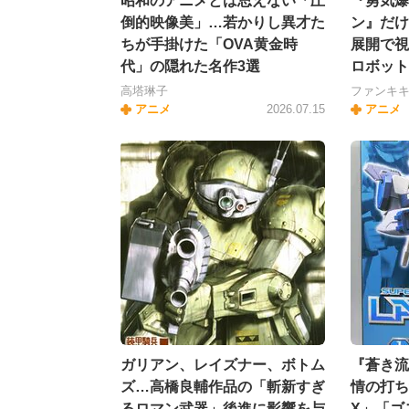
昭和のアニメとは思えない「圧
『勇気爆
倒的映像美」…若かりし異才た
ン』だけ
ちが手掛けた「OVA黄金時
展開で視
代」の隠れた名作3選
ロボット
高塔琳子
ファンキ
アニメ
2026.07.15
アニメ
ガリアン、レイズナー、ボトム
『蒼き流
ズ…高橋良輔作品の「斬新すぎ
情の打ち
るロマン武器」後進に影響を与
X」「ゴ