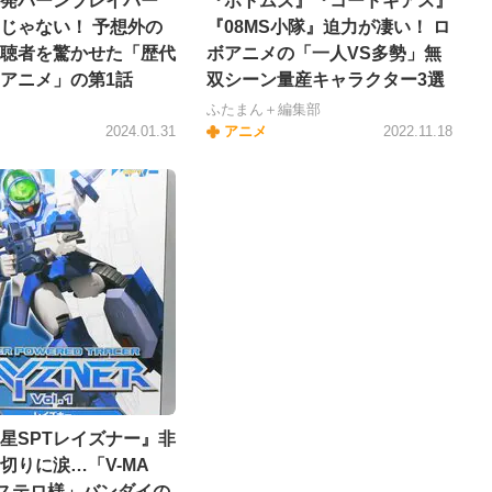
発バーンブレイバー
『ボトムズ』『コードギアス』
じゃない！ 予想外の
『08MS小隊』迫力が凄い！ ロ
聴者を驚かせた「歴代
ボアニメの「一人VS多勢」無
アニメ」の第1話
双シーン量産キャラクター3選
キ
ふたまん＋編集部
2024.01.31
アニメ
2022.11.18
星SPTレイズナー』非
切りに涙…「V-MA
ステロ様」バンダイの