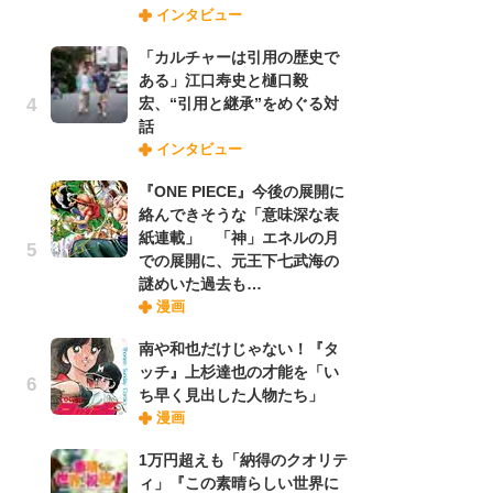
インタビュー
禁
「
「カルチャーは引用の歴史で
連
ある」江口寿史と樋口毅
宏、“引用と継承”をめぐる対
話
【
インタビュー
ー
完
『ONE PIECE』今後の展開に
ー
絡んできそうな「意味深な表
紙連載」 「神」エネルの月
での展開に、元王下七武海の
ナ
謎めいた過去も…
リ
漫画
イ
味
南や和也だけじゃない！『タ
フ
ッチ』上杉達也の才能を「い
ち
ち早く見出した人物たち」
漫画
劇
1万円超えも「納得のクオリテ
け
ィ」『この素晴らしい世界に
「