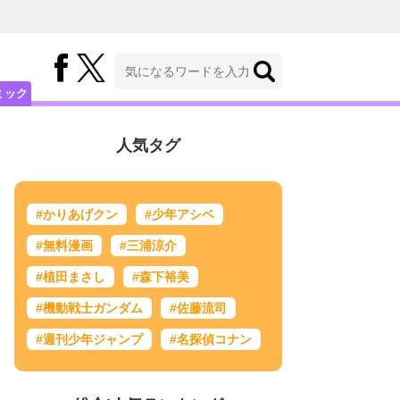
ミック
人気タグ
#かりあげクン
#少年アシベ
#無料漫画
#三浦涼介
#植田まさし
#森下裕美
#機動戦士ガンダム
#佐藤流司
#週刊少年ジャンプ
#名探偵コナン