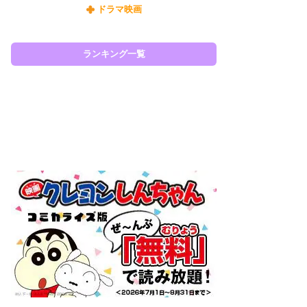
ドラマ映画
『O
絡
紙
で
ランキング一覧
謎
ラン