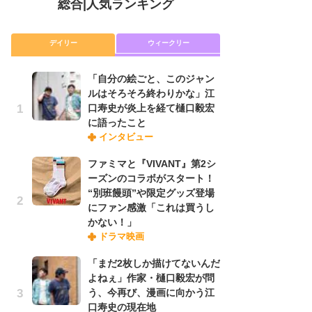
総合
|
人気ランキング
デイリー
ウィークリー
「自分の絵ごと、このジャン
放
ルはそろそろ終わりかな」江
ム
口寿史が炎上を経て樋口毅宏
「
に語ったこと
「
インタビュー
ファミマと『VIVANT』第2シ
木
ーズンのコラボがスタート！
シ
“別班饅頭”や限定グッズ登場
「
にファン感激「これは買うし
ル
かない！」
ム
ドラマ映画
さ
ス
「まだ2枚しか描けてないんだ
よねぇ」作家・樋口毅宏が問
う、今再び、漫画に向かう江
舞
口寿史の現在地
編