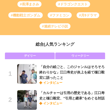
#長澤まさみ
#ドラゴンクエスト
#機動戦士ガンダム
#ファミコン
#月9ドラマ
#連続テレビ小説
総合
|
人気ランキング
デイリー
ウィークリー
「自分の絵ごと、このジャンルはそろそろ
終わりかな」江口寿史が炎上を経て樋口毅
宏に語ったこと
インタビュー
「カルチャーは引用の歴史である」江口寿
史と樋口毅宏、“引用と継承”をめぐる対話
インタビュー