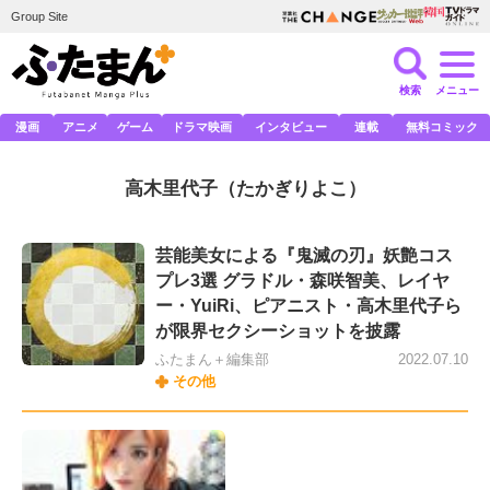
Group Site
検索
メニュー
漫画
アニメ
ゲーム
ドラマ映画
インタビュー
連載
無料コミック
高木里代子
（たかぎりよこ）
芸能美女による『鬼滅の刃』妖艶コス
プレ3選 グラドル・森咲智美、レイヤ
ー・YuiRi、ピアニスト・高木里代子ら
が限界セクシーショットを披露
ふたまん＋編集部
2022.07.10
その他