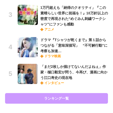
1万円超えも「納得のクオリティ」『この
素晴らしい世界に祝福を！』10万針以上の
密度で再現された“めぐみん刺繍ワークシ
ャツ”にファンも感動
アニメ
ドラマ『Tシャツが乾くまで』第１話から
つながる「意味深描写」 “不可解行動”に
考察も加速…
ドラマ映画
「まだ2枚しか描けてないんだよねぇ」作
家・樋口毅宏が問う、今再び、漫画に向か
う江口寿史の現在地
インタビュー
ランキング一覧