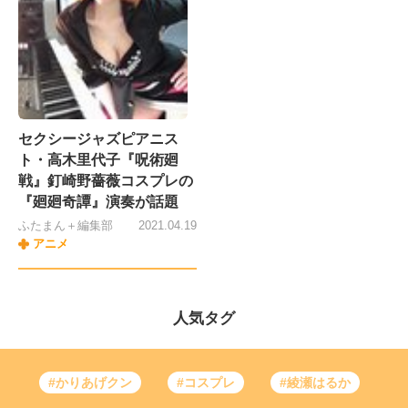
セクシージャズピアニス
ト・高木里代子『呪術廻
戦』釘崎野薔薇コスプレの
『廻廻奇譚』演奏が話題
ふたまん＋編集部
2021.04.19
アニメ
人気タグ
#かりあげクン
#コスプレ
#綾瀬はるか