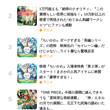
1万円超えも「納得のクオリティ」『この
素晴らしい世界に祝福を！』10万針以上の
密度で再現された“めぐみん刺繍ワークシ
ャツ”にファンも感動
アニメ
『ちいかわ』ダークすぎる「長編シリー
ズ」の恐怖 映画化の「セイレーン編」だ
けじゃない…ライト層なら驚嘆必至
アニメ
映画『ちいかわ』入場者特典「第２弾」が
スタート！まさかの人気アイテムに称賛
続々「豪華すぎる！」
アニメ
『ONE PIECE』今後の展開に絡んできそ
うな「意味深な表紙連載」 「神」エネル
の月での展開に、元王下七武海の謎めいた
過去も…