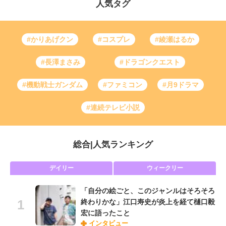
人気タグ
#かりあげクン
#コスプレ
#綾瀬はるか
#長澤まさみ
#ドラゴンクエスト
#機動戦士ガンダム
#ファミコン
#月9ドラマ
#連続テレビ小説
総合
|
人気ランキング
デイリー
ウィークリー
「自分の絵ごと、このジャンルはそろそろ
終わりかな」江口寿史が炎上を経て樋口毅
宏に語ったこと
インタビュー