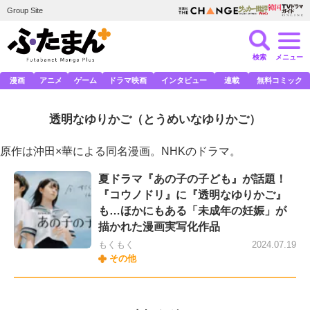
Group Site
検索
メニュー
漫画
アニメ
ゲーム
ドラマ映画
インタビュー
連載
無料コミック
透明なゆりかご
（とうめいなゆりかご）
原作は沖田×華による同名漫画。NHKのドラマ。
夏ドラマ『あの子の子ども』が話題！
『コウノドリ』に『透明なゆりかご』
も…ほかにもある「未成年の妊娠」が
描かれた漫画実写化作品
もくもく
2024.07.19
その他