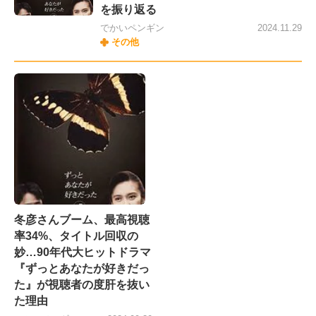
を振り返る
でかいペンギン
2024.11.29
その他
冬彦さんブーム、最高視聴
率34%、タイトル回収の
妙…90年代大ヒットドラマ
『ずっとあなたが好きだっ
た』が視聴者の度肝を抜い
た理由