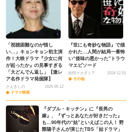
「視聴困難なのが惜し
『世にも奇妙な物語』で描
い…」キョンキョン初主演
かれた…人間が結局一番怖
作！大映ドラマ『少女に何
い“後味の悪かった”トラウ
が起ったか』の見事すぎる
マエピソード
「大どんでん返し」【激レ
折田マカダミア
2024.12.01
ア名作ドラマ発掘隊】
その他
さえきしの
2025.05.12
ドラマ映画
『ダブル・キッチン』に『長男の
嫁』、『ずっとあなたが好きだった』
も…90年代の“姑”といえばこの人！ 野
際陽子さんが演じたTBS「姑ドラマ」