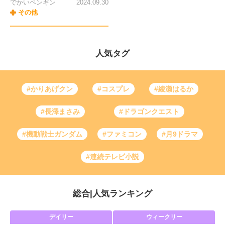
でかいペンギン
2024.09.30
その他
人気タグ
#かりあげクン
#コスプレ
#綾瀬はるか
#長澤まさみ
#ドラゴンクエスト
#機動戦士ガンダム
#ファミコン
#月9ドラマ
#連続テレビ小説
総合
|
人気ランキング
デイリー
ウィークリー