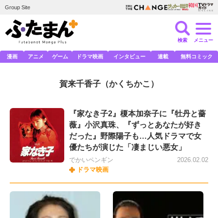
Group Site
検索
メニュー
漫画
アニメ
ゲーム
ドラマ映画
インタビュー
連載
無料コミック
賀来千香子
（かくちかこ）
『家なき子2』榎本加奈子に『牡丹と薔
薇』小沢真珠、『ずっとあなたが好き
だった』野際陽子も…人気ドラマで女
優たちが演じた「凄まじい悪女」
でかいペンギン
2026.02.02
ドラマ映画