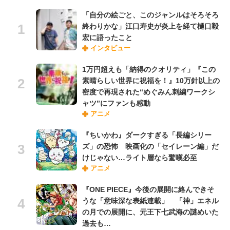
「自分の絵ごと、このジャンルはそろそろ
終わりかな」江口寿史が炎上を経て樋口毅
宏に語ったこと
インタビュー
1万円超えも「納得のクオリティ」『この
素晴らしい世界に祝福を！』10万針以上の
密度で再現された“めぐみん刺繍ワークシ
ャツ”にファンも感動
アニメ
『ちいかわ』ダークすぎる「長編シリー
ズ」の恐怖 映画化の「セイレーン編」だ
けじゃない…ライト層なら驚嘆必至
アニメ
『ONE PIECE』今後の展開に絡んできそ
うな「意味深な表紙連載」 「神」エネル
の月での展開に、元王下七武海の謎めいた
過去も…