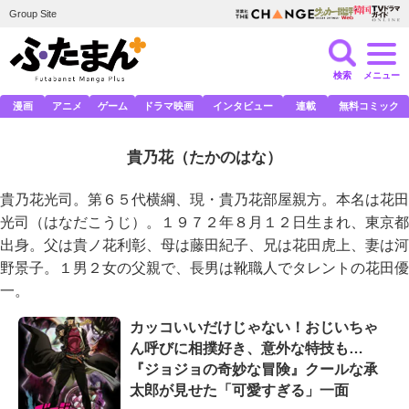
Group Site
検索
メニュー
漫画
アニメ
ゲーム
ドラマ映画
インタビュー
連載
無料コミック
貴乃花
（たかのはな）
貴乃花光司。第６５代横綱、現・貴乃花部屋親方。本名は花田
光司（はなだこうじ）。１９７２年８月１２日生まれ、東京都
出身。父は貴ノ花利彰、母は藤田紀子、兄は花田虎上、妻は河
野景子。１男２女の父親で、長男は靴職人でタレントの花田優
一。
カッコいいだけじゃない！おじいちゃ
ん呼びに相撲好き、意外な特技も…
『ジョジョの奇妙な冒険』クールな承
太郎が見せた「可愛すぎる」一面