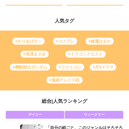
人気タグ
#かりあげクン
#コスプレ
#綾瀬はるか
#長澤まさみ
#ドラゴンクエスト
#機動戦士ガンダム
#ファミコン
#月9ドラマ
#連続テレビ小説
総合
|
人気ランキング
デイリー
ウィークリー
「自分の絵ごと、このジャンルはそろそろ