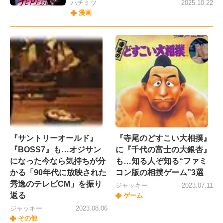
ハチミツ
2025.10.22
漫画
『サントリーオールド』
『寺尾のどすこい大相撲』
『BOSS7』も…オジサン
に『千代の富士の大銀杏』
になった今なら気持ちが分
も…知る人ぞ知る“ファミ
かる「90年代に放映された
コン版の相撲ゲーム”3選
秀逸のテレビCM」を振り
ジャッキー
2023.07.11
返る
ゲーム
ジャッキー
2023.08.06
その他