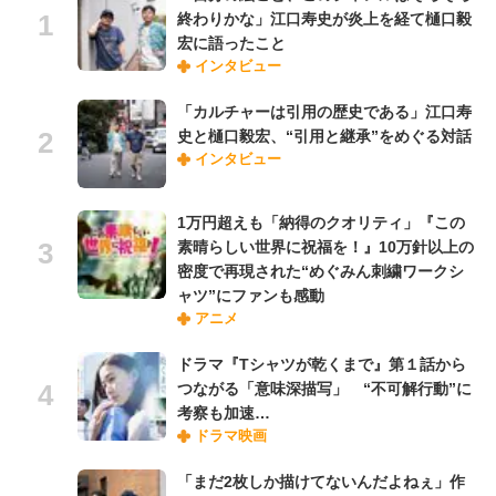
終わりかな」江口寿史が炎上を経て樋口毅
宏に語ったこと
インタビュー
「カルチャーは引用の歴史である」江口寿
史と樋口毅宏、“引用と継承”をめぐる対話
インタビュー
1万円超えも「納得のクオリティ」『この
素晴らしい世界に祝福を！』10万針以上の
密度で再現された“めぐみん刺繍ワークシ
ャツ”にファンも感動
アニメ
ドラマ『Tシャツが乾くまで』第１話から
つながる「意味深描写」 “不可解行動”に
考察も加速…
ドラマ映画
「まだ2枚しか描けてないんだよねぇ」作