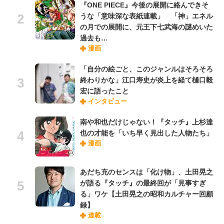
『ONE PIECE』今後の展開に絡んできそ
うな「意味深な表紙連載」 「神」エネル
の月での展開に、元王下七武海の謎めいた
過去も…
漫画
「自分の絵ごと、このジャンルはそろそろ
終わりかな」江口寿史が炎上を経て樋口毅
宏に語ったこと
インタビュー
南や和也だけじゃない！『タッチ』上杉達
也の才能を「いち早く見出した人物たち」
漫画
あだち充のセンスは「化け物」、土田晃之
が語る『タッチ』の最終回が「見事すぎ
る」ワケ【土田晃之の昭和カルチャー回顧
録】
連載