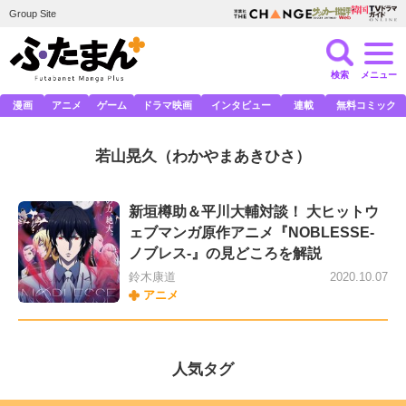
Group Site
検索
メニュー
漫画
アニメ
ゲーム
ドラマ映画
インタビュー
連載
無料コミック
若山晃久
（わかやまあきひさ）
新垣樽助＆平川大輔対談！ 大ヒットウ
ェブマンガ原作アニメ『NOBLESSE-
ノブレス-』の見どころを解説
鈴木康道
2020.10.07
アニメ
人気タグ