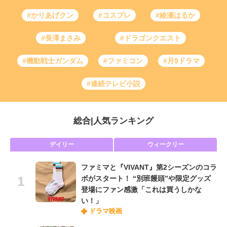
#かりあげクン
#コスプレ
#綾瀬はるか
#長澤まさみ
#ドラゴンクエスト
#機動戦士ガンダム
#ファミコン
#月9ドラマ
#連続テレビ小説
総合
|
人気ランキング
デイリー
ウィークリー
ファミマと『VIVANT』第2シーズンのコラ
ボがスタート！ “別班饅頭”や限定グッズ
登場にファン感激「これは買うしかな
い！」
ドラマ映画