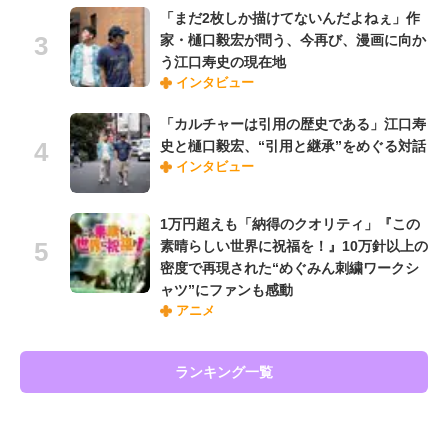
「まだ2枚しか描けてないんだよねぇ」作
家・樋口毅宏が問う、今再び、漫画に向か
う江口寿史の現在地
インタビュー
「カルチャーは引用の歴史である」江口寿
史と樋口毅宏、“引用と継承”をめぐる対話
インタビュー
1万円超えも「納得のクオリティ」『この
素晴らしい世界に祝福を！』10万針以上の
密度で再現された“めぐみん刺繍ワークシ
ャツ”にファンも感動
アニメ
ランキング一覧