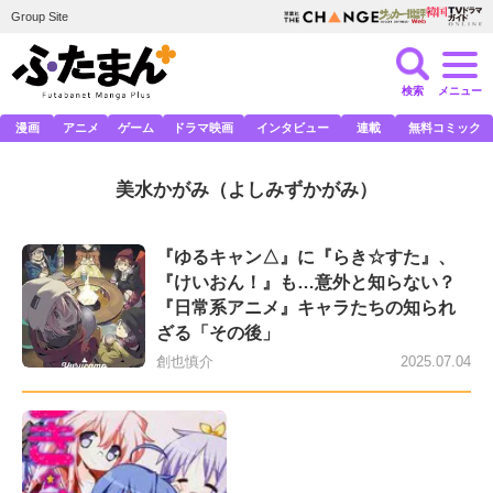
Group Site
検索
メニュー
漫画
アニメ
ゲーム
ドラマ映画
インタビュー
連載
無料コミック
美水かがみ
（よしみずかがみ）
『ゆるキャン△』に『らき☆すた』、
『けいおん！』も…意外と知らない？
『日常系アニメ』キャラたちの知られ
ざる「その後」
創也慎介
2025.07.04