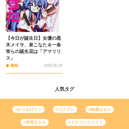
【今日が誕生日】女優の黒
木メイサ、泉こなた＆一条
蛍らの誕生花は「アマリリ
ス」
漫画
2020.05.28
人気タグ
#かりあげクン
#コスプレ
#綾瀬はるか
#長澤まさみ
#ドラゴンクエスト