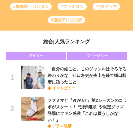
#機動戦士ガンダム
#ファミコン
#月9ドラマ
#連続テレビ小説
総合
|
人気ランキング
デイリー
ウィークリー
「自分の絵ごと、このジャンルはそろそろ
終わりかな」江口寿史が炎上を経て樋口毅
宏に語ったこと
インタビュー
ファミマと『VIVANT』第2シーズンのコラ
ボがスタート！ “別班饅頭”や限定グッズ
登場にファン感激「これは買うしかな
い！」
ドラマ映画