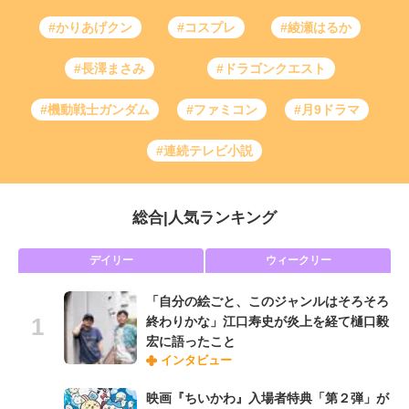
#かりあげクン
#コスプレ
#綾瀬はるか
#長澤まさみ
#ドラゴンクエスト
#機動戦士ガンダム
#ファミコン
#月9ドラマ
#連続テレビ小説
総合
|
人気ランキング
デイリー
ウィークリー
「自分の絵ごと、このジャンルはそろそろ
終わりかな」江口寿史が炎上を経て樋口毅
宏に語ったこと
インタビュー
映画『ちいかわ』入場者特典「第２弾」が