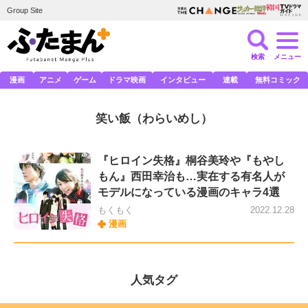
Group Site
検索
メニュー
漫画
アニメ
ゲーム
ドラマ映画
インタビュー
連載
無料コミック
笑い飯
（わらいめし）
『ヒロイン失格』桐谷美玲や『もやし
もん』西田幸治も…実在する有名人が
モデルになっている漫画のキャラ4選
もくもく
2022.12.28
漫画
人気タグ