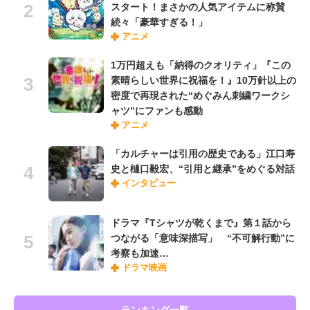
スタート！まさかの人気アイテムに称賛
続々「豪華すぎる！」
アニメ
1万円超えも「納得のクオリティ」『この
素晴らしい世界に祝福を！』10万針以上の
密度で再現された“めぐみん刺繍ワークシ
ャツ”にファンも感動
アニメ
「カルチャーは引用の歴史である」江口寿
史と樋口毅宏、“引用と継承”をめぐる対話
インタビュー
ドラマ『Tシャツが乾くまで』第１話から
つながる「意味深描写」 “不可解行動”に
考察も加速…
ドラマ映画