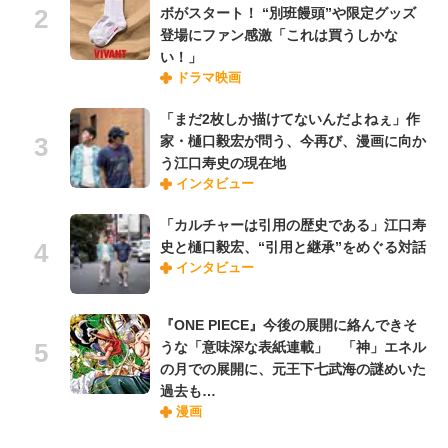
ボがスタート！ “別班饅頭”や限定グッズ
登場にファン感激「これは買うしかな
い！」
ドラマ映画
「まだ2枚しか描けてないんだよねぇ」作
家・樋口毅宏が問う、今再び、漫画に向か
う江口寿史の現在地
インタビュー
「カルチャーは引用の歴史である」江口寿
史と樋口毅宏、“引用と継承”をめぐる対話
インタビュー
『ONE PIECE』今後の展開に絡んできそ
うな「意味深な表紙連載」 「神」エネル
の月での展開に、元王下七武海の謎めいた
過去も…
漫画