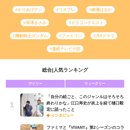
#かりあげクン
#コスプレ
#綾瀬はるか
#長澤まさみ
#ドラゴンクエスト
#機動戦士ガンダム
#ファミコン
#月9ドラマ
#連続テレビ小説
総合
|
人気ランキング
デイリー
ウィークリー
「自分の絵ごと、このジャンルはそろそろ
終わりかな」江口寿史が炎上を経て樋口毅
宏に語ったこと
インタビュー
ファミマと『VIVANT』第2シーズンのコラ