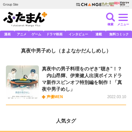
Group Site
検索
メニュー
漫画
アニメ
ゲーム
ドラマ映画
インタビュー
連載
無料コミック
真夜中男子めし
（まよなかだんしめし）
真夜中の男子料理をのぞき“聴き”！？
内山昂輝、伊東健人出演ボイスドラ
マ新作スピンオフ特別編を制作！「真
夜中男子めし」
声優MEN
2022.03.10
人気タグ