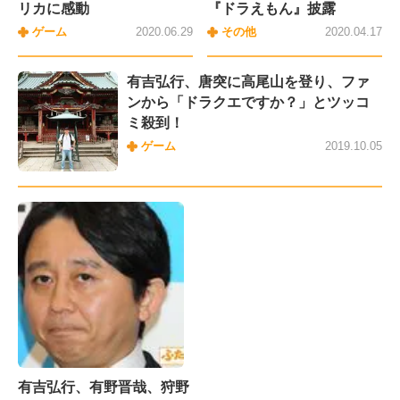
リカに感動
『ドラえもん』披露
ゲーム
2020.06.29
その他
2020.04.17
有吉弘行、唐突に高尾山を登り、ファ
ンから「ドラクエですか？」とツッコ
ミ殺到！
ゲーム
2019.10.05
有吉弘行、有野晋哉、狩野