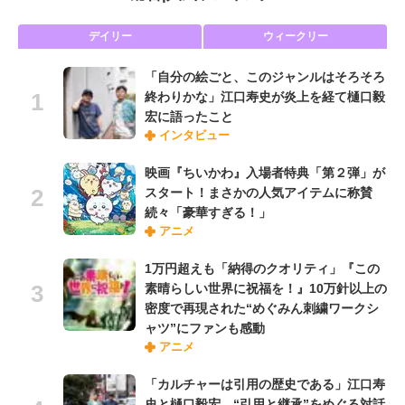
デイリー
ウィークリー
「自分の絵ごと、このジャンルはそろそろ
終わりかな」江口寿史が炎上を経て樋口毅
宏に語ったこと
インタビュー
映画『ちいかわ』入場者特典「第２弾」が
スタート！まさかの人気アイテムに称賛
続々「豪華すぎる！」
アニメ
1万円超えも「納得のクオリティ」『この
素晴らしい世界に祝福を！』10万針以上の
密度で再現された“めぐみん刺繍ワークシ
ャツ”にファンも感動
アニメ
「カルチャーは引用の歴史である」江口寿
史と樋口毅宏、“引用と継承”をめぐる対話