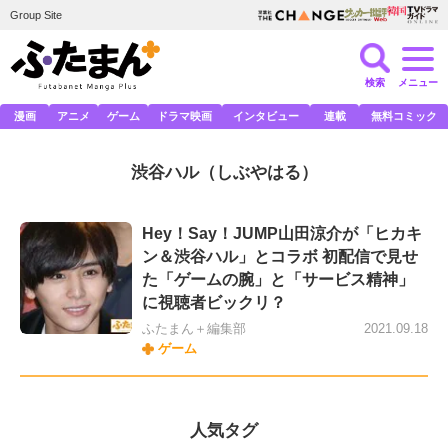
Group Site
検索
メニュー
漫画
アニメ
ゲーム
ドラマ映画
インタビュー
連載
無料コミック
渋谷ハル
（しぶやはる）
Hey！Say！JUMP山田涼介が「ヒカキ
ン＆渋谷ハル」とコラボ 初配信で見せ
た「ゲームの腕」と「サービス精神」
に視聴者ビックリ？
ふたまん＋編集部
2021.09.18
ゲーム
人気タグ