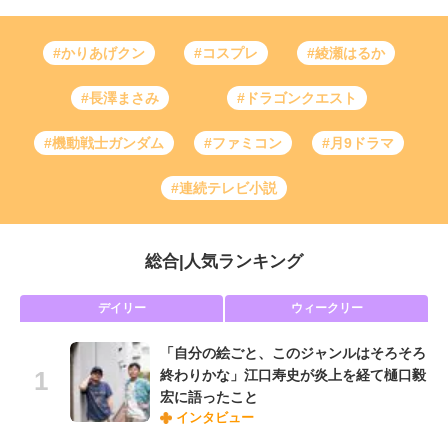
#かりあげクン
#コスプレ
#綾瀬はるか
#長澤まさみ
#ドラゴンクエスト
#機動戦士ガンダム
#ファミコン
#月9ドラマ
#連続テレビ小説
総合
|
人気ランキング
デイリー
ウィークリー
「自分の絵ごと、このジャンルはそろそろ
終わりかな」江口寿史が炎上を経て樋口毅
宏に語ったこと
インタビュー