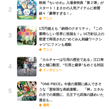
映画『ちいかわ』入場者特典「第２弾」が
スタート！まさかの人気アイテムに称賛
続々「豪華すぎる！」
アニメ
1万円超えも「納得のクオリティ」『この
素晴らしい世界に祝福を！』10万針以上の
密度で再現された“めぐみん刺繍ワークシ
ャツ”にファンも感動
アニメ
「カルチャーは引用の歴史である」江口寿
史と樋口毅宏、“引用と継承”をめぐる対話
インタビュー
『ONE PIECE』今後の展開に絡んできそ
うな「意味深な表紙連載」 「神」エネル
の月での展開に、元王下七武海の謎めいた
過去も…
漫画