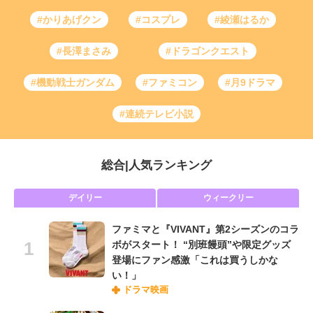
#かりあげクン
#コスプレ
#綾瀬はるか
#長澤まさみ
#ドラゴンクエスト
#機動戦士ガンダム
#ファミコン
#月9ドラマ
#連続テレビ小説
総合
|
人気ランキング
デイリー
ウィークリー
ファミマと『VIVANT』第2シーズンのコラ
ボがスタート！ “別班饅頭”や限定グッズ
登場にファン感激「これは買うしかな
い！」
ドラマ映画