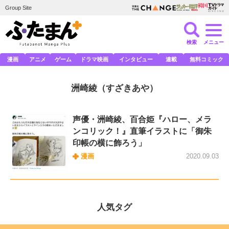
Group Site
検索
メニュー
漫画
アニメ
ゲーム
ドラマ映画
インタビュー
連載
無料コミック
洲崎綾
（すざきあや）
声優・洲崎綾、百合姫『ハロー、メラ
ンコリック！』直筆イラストに「御朱
印帳の横に飾ろう」
漫画
2020.09.03
人気タグ