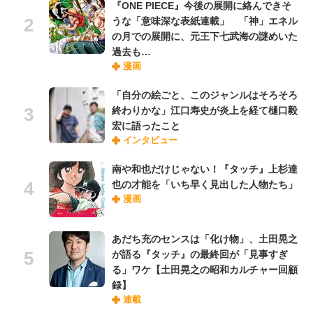
『ONE PIECE』今後の展開に絡んできそ
うな「意味深な表紙連載」 「神」エネル
の月での展開に、元王下七武海の謎めいた
過去も…
漫画
「自分の絵ごと、このジャンルはそろそろ
終わりかな」江口寿史が炎上を経て樋口毅
宏に語ったこと
インタビュー
南や和也だけじゃない！『タッチ』上杉達
也の才能を「いち早く見出した人物たち」
漫画
あだち充のセンスは「化け物」、土田晃之
が語る『タッチ』の最終回が「見事すぎ
る」ワケ【土田晃之の昭和カルチャー回顧
録】
連載