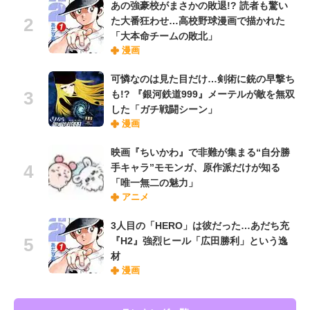
あの強豪校がまさかの敗退!? 読者も驚い
た大番狂わせ…高校野球漫画で描かれた
「大本命チームの敗北」
漫画
可憐なのは見た目だけ…剣術に銃の早撃ち
も!? 『銀河鉄道999』メーテルが敵を無双
した「ガチ戦闘シーン」
漫画
映画『ちいかわ』で非難が集まる“自分勝
手キャラ”モモンガ、原作派だけが知る
「唯一無二の魅力」
アニメ
3人目の「HERO」は彼だった…あだち充
『H2』強烈ヒール「広田勝利」という逸
材
漫画