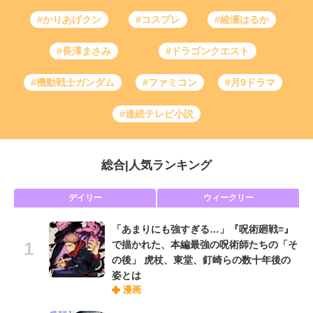
#かりあげクン
#コスプレ
#綾瀬はるか
#長澤まさみ
#ドラゴンクエスト
#機動戦士ガンダム
#ファミコン
#月9ドラマ
#連続テレビ小説
総合
|
人気ランキング
デイリー
ウィークリー
「あまりにも強すぎる…」『呪術廻戦≡』
で描かれた、本編最強の呪術師たちの「そ
の後」 虎杖、東堂、釘崎らの数十年後の
姿とは
漫画