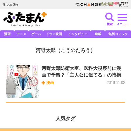
Group Site
検索
メニュー
漫画
アニメ
ゲーム
ドラマ映画
インタビュー
連載
無料コミック
河野太郎
（こうのたろう）
河野太郎防衛大臣、医科大視察前に漫
画で予習？「主人公に似てる」の指摘
漫画
2019.11.02
人気タグ