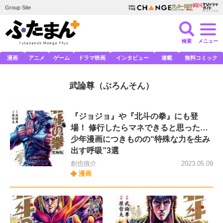
Group Site
検索
メニュー
漫画
アニメ
ゲーム
ドラマ映画
インタビュー
連載
無料コミック
武論尊
（ぶろんそん）
『ジョジョ』や『北斗の拳』にも登
場！ 修行したらマネできると思った…
少年漫画につきものの“特殊な力を生み
出す呼吸”3選
創也慎介
2023.05.09
漫画