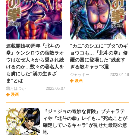
連載開始40周年『北斗の
“カニ”のシエに“ブタ”のギ
拳』ケンシロウの宿敵ラオ
ョウコも…『北斗の拳』修
ウはなぜ人々から愛され続
羅の国に登場した“残念す
けるのか…数々の著名人を
ぎる敵キャラ”3選
も虜にした“漢の生きざ
ジャッキー
2023.04.18
ま”とは
漫画
霜月はつか
2023.05.07
漫画
『ジョジョの奇妙な冒険』ブチャラテ
ィや『北斗の拳』レイも…“死ぬことが
確定しているキャラ”が見せた最期の意
地