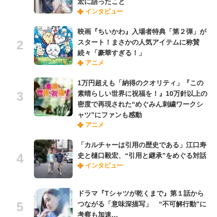
宏に語ったこと
インタビュー
映画『ちいかわ』入場者特典「第２弾」が
スタート！まさかの人気アイテムに称賛
続々「豪華すぎる！」
アニメ
1万円超えも「納得のクオリティ」『この
素晴らしい世界に祝福を！』10万針以上の
密度で再現された“めぐみん刺繍ワークシ
ャツ”にファンも感動
アニメ
「カルチャーは引用の歴史である」江口寿
史と樋口毅宏、“引用と継承”をめぐる対話
インタビュー
ドラマ『Tシャツが乾くまで』第１話から
つながる「意味深描写」 “不可解行動”に
考察も加速…