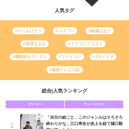
人気タグ
#かりあげクン
#コスプレ
#綾瀬はるか
#長澤まさみ
#ドラゴンクエスト
#機動戦士ガンダム
#ファミコン
#月9ドラマ
#連続テレビ小説
総合
|
人気ランキング
デイリー
ウィークリー
「自分の絵ごと、このジャンルはそろそろ
終わりかな」江口寿史が炎上を経て樋口毅