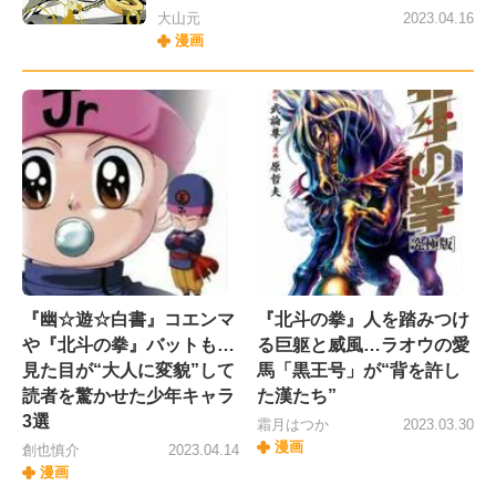
大山元
2023.04.16
漫画
『幽☆遊☆白書』コエンマ
『北斗の拳』人を踏みつけ
や『北斗の拳』バットも…
る巨躯と威風…ラオウの愛
見た目が“大人に変貌”して
馬「黒王号」が“背を許し
読者を驚かせた少年キャラ
た漢たち”
3選
霜月はつか
2023.03.30
漫画
創也慎介
2023.04.14
漫画