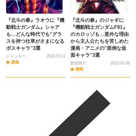
『北斗の拳』ラオウに『機
『北斗の拳』のジャギに
動戦士ガンダム』シャア
『機動戦士ガンダムF91』
も…どんな時代でも“グラ
のカロッゾも…意外な理由
スを持つ仕草がさまになる
から主人公たちを苦しめた
ボスキャラ”3選
漫画・アニメの“面倒な仮
面キャラ”3選
ジャッキー
2023.03.11
漫画
創也慎介
2023.03.05
漫画