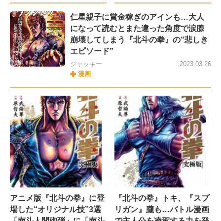
仁星親子に賞金稼ぎのアインも…大人
になって読むとまた違った角度で涙腺
崩壊してしまう『北斗の拳』の“悲しき
エピソード”
ジャッキー
2023.03.26
漫画
アニメ版『北斗の拳』に登
『北斗の拳』トキ、『スプ
場した“オリジナル技”3選
リガン』朧も…バトル漫画
「南斗人間砲弾」に「南斗
で主人公を凌駕する力を発