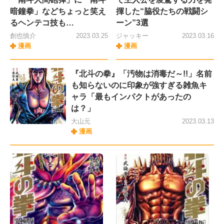
暗鐘拳」などちょっと笑え
揮した“脇役たちの戦闘シ
るヘンテコ技も…
ーン”3選
創也慎介
2023.03.25
ジャッキー
2023.03.16
漫画
漫画
『北斗の拳』「汚物は消毒だ～!!」名前
も知らないのに印象が強すぎる雑魚キ
ャラ「最もインパクトがあったの
は？」
大山元
2023.03.13
漫画