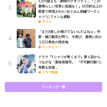
1万円超えも「納得のクオリティ」『この
素晴らしい世界に祝福を！』10万針以上の
密度で再現された“めぐみん刺繍ワークシ
ャツ”にファンも感動
アニメ
「まだ2枚しか描けてないんだよねぇ」作
家・樋口毅宏が問う、今再び、漫画に向か
う江口寿史の現在地
インタビュー
ドラマ『Tシャツが乾くまで』第１話から
つながる「意味深描写」 “不可解行動”に
考察も加速…
ドラマ映画
ランキング一覧