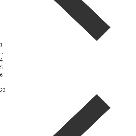
1
…
4
5
6
…
23