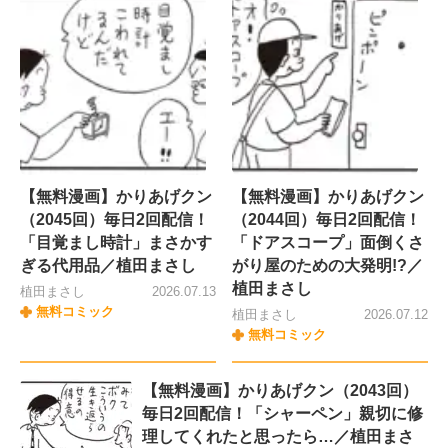
【無料漫画】かりあげクン
【無料漫画】かりあげクン
（2045回）毎日2回配信！
（2044回）毎日2回配信！
「目覚まし時計」まさかす
「ドアスコープ」面倒くさ
ぎる代用品／植田まさし
がり屋のための大発明!?／
植田まさし
植田まさし
2026.07.13
無料コミック
植田まさし
2026.07.12
無料コミック
【無料漫画】かりあげクン（2043回）
毎日2回配信！「シャーペン」親切に修
理してくれたと思ったら…／植田まさ