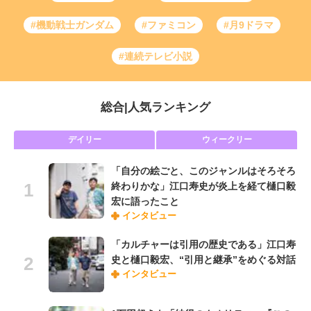
#機動戦士ガンダム
#ファミコン
#月9ドラマ
#連続テレビ小説
総合
|
人気ランキング
デイリー
ウィークリー
「自分の絵ごと、このジャンルはそろそろ
終わりかな」江口寿史が炎上を経て樋口毅
宏に語ったこと
インタビュー
「カルチャーは引用の歴史である」江口寿
史と樋口毅宏、“引用と継承”をめぐる対話
インタビュー