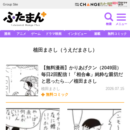
Group Site
検索
メニュー
漫画
アニメ
ゲーム
ドラマ映画
インタビュー
連載
無料コミック
植田まさし
（うえだまさし）
【無料漫画】かりあげクン（2049回）
毎日2回配信！「相合傘」純粋な親切だ
と思ったら…／植田まさし
植田まさし
2026.07.15
無料コミック