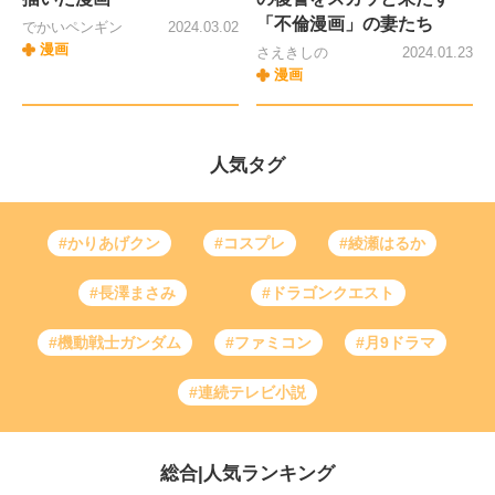
「不倫漫画」の妻たち
でかいペンギン
2024.03.02
漫画
さえきしの
2024.01.23
漫画
人気タグ
#かりあげクン
#コスプレ
#綾瀬はるか
#長澤まさみ
#ドラゴンクエスト
#機動戦士ガンダム
#ファミコン
#月9ドラマ
#連続テレビ小説
総合
|
人気ランキング