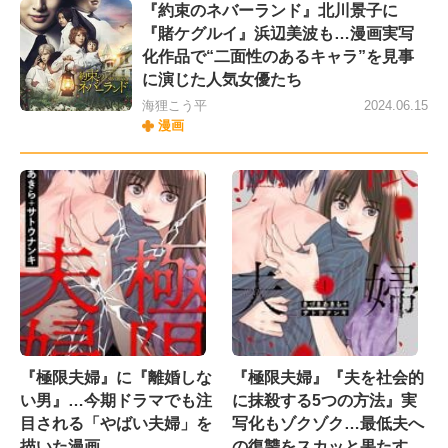
『約束のネバーランド』北川景子に
『賭ケグルイ』浜辺美波も…漫画実写
化作品で“二面性のあるキャラ”を見事
に演じた人気女優たち
海狸こう平
2024.06.15
漫画
『極限夫婦』に『離婚しな
『極限夫婦』『夫を社会的
い男』…今期ドラマでも注
に抹殺する5つの方法』実
目される「やばい夫婦」を
写化もゾクゾク…最低夫へ
描いた漫画
の復讐をスカッと果たす