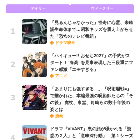
デイリー
ウィークリー
「見るんじゃなかった」怪奇に心霊、未確
認生命体まで…昭和キッズを震え上がらせ
た「恐怖のテレビ番組」
ドラマ映画
「ハイキュー!! おせち2027」の予約がス
タート！“春高”を見事表現した三段重にフ
ァン感激「エモすぎる」
アニメ
「あまりにも強すぎる…」『呪術廻戦≡』
で描かれた、本編最強の呪術師たちの「そ
の後」 虎杖、東堂、釘崎らの数十年後の
姿とは
漫画
ドラマ『VIVANT』裏の顔が囁かれる「疑
惑の２人」と「意味深行動」 第１シーズ