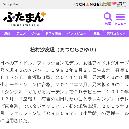
Group Site
検索
メニュー
漫画
アニメ
ゲーム
ドラマ映画
インタビュー
連載
無料コミック
松村沙友理
（まつむらさゆり）
日本のアイドル、ファッションモデル、女性アイドルグループ
乃木坂４６のメンバー。１９９２年８月２７日生まれ。身長１
６４センチ、血液型Ｂ型。２０１１年８月、乃木坂４６の１期
生オーディションに合格。２０１２年２月、乃木坂４６の１ｓ
ｔシングル『ぐるぐるカーテン』でＣＤデビュー。２０１２年
１２月、『速報！ 有吉の明日したいことランキング』（テレ
ビ東京系）でスタジオＭＣとして初の単独出演。２０１５年３
月、ファッション誌『ＣａｎＣａｍ』（小学館）の専属モデル
に起用された。