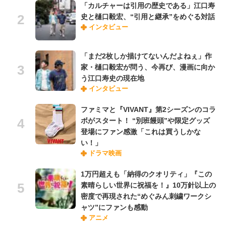
「カルチャーは引用の歴史である」江口寿
史と樋口毅宏、“引用と継承”をめぐる対話
インタビュー
「まだ2枚しか描けてないんだよねぇ」作
家・樋口毅宏が問う、今再び、漫画に向か
う江口寿史の現在地
インタビュー
ファミマと『VIVANT』第2シーズンのコラ
ボがスタート！ “別班饅頭”や限定グッズ
登場にファン感激「これは買うしかな
い！」
ドラマ映画
1万円超えも「納得のクオリティ」『この
素晴らしい世界に祝福を！』10万針以上の
密度で再現された“めぐみん刺繍ワークシ
ャツ”にファンも感動
アニメ