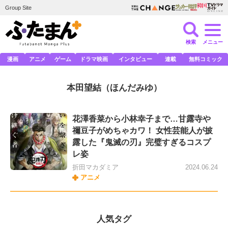
Group Site
検索
メニュー
漫画
アニメ
ゲーム
ドラマ映画
インタビュー
連載
無料コミック
本田望結
（ほんだみゆ）
花澤香菜から小林幸子まで…甘露寺や
禰󠄀豆子がめちゃカワ！ 女性芸能人が披
露した『鬼滅の刃』完璧すぎるコスプ
レ姿
折田マカダミア
2024.06.24
アニメ
人気タグ