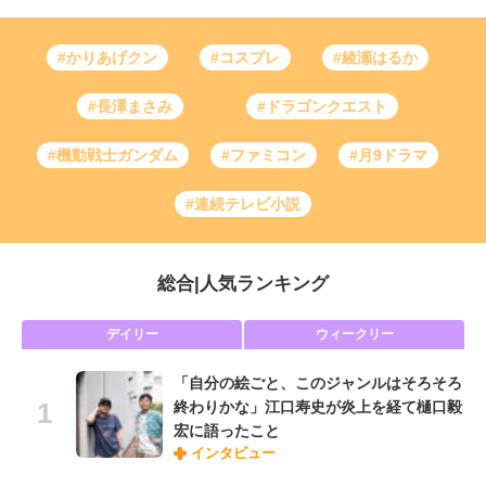
#かりあげクン
#コスプレ
#綾瀬はるか
#長澤まさみ
#ドラゴンクエスト
#機動戦士ガンダム
#ファミコン
#月9ドラマ
#連続テレビ小説
総合
|
人気ランキング
デイリー
ウィークリー
「自分の絵ごと、このジャンルはそろそろ
終わりかな」江口寿史が炎上を経て樋口毅
宏に語ったこと
インタビュー