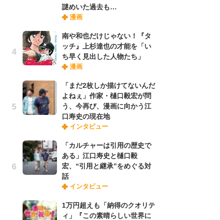
謎めいた過去も…
禁
漫画
「
連
南や和也だけじゃない！『タ
ッチ』上杉達也の才能を「い
ち早く見出した人物たち」
【
漫画
ー
完
「まだ2枚しか描けてないんだ
ー
よねぇ」作家・樋口毅宏が問
う、今再び、漫画に向かう江
口寿史の現在地
ナ
インタビュー
リ
イ
「カルチャーは引用の歴史で
味
ある」江口寿史と樋口毅
フ
宏、“引用と継承”をめぐる対
ち
話
インタビュー
劇
1万円超えも「納得のクオリテ
け
ィ」『この素晴らしい世界に
「