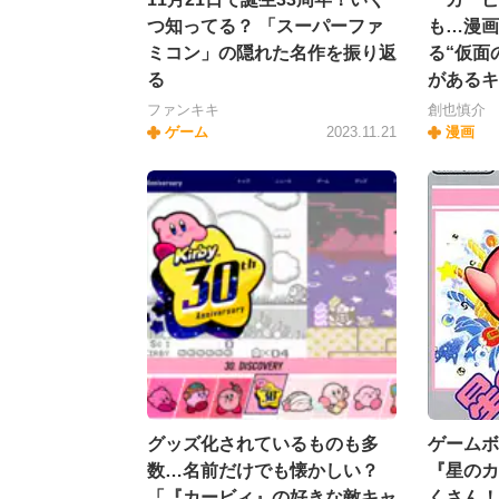
つ知ってる？ 「スーパーファ
も…漫画
ミコン」の隠れた名作を振り返
る“仮面
る
があるキ
ファンキキ
創也慎介
ゲーム
2023.11.21
漫画
グッズ化されているものも多
ゲームボ
数…名前だけでも懐かしい？
『星のカ
「『カービィ』の好きな敵キャ
くさん！