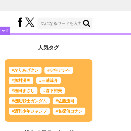
ミック
人気タグ
#かりあげクン
#少年アシベ
#無料漫画
#三浦涼介
#植田まさし
#森下裕美
#機動戦士ガンダム
#佐藤流司
#週刊少年ジャンプ
#名探偵コナン