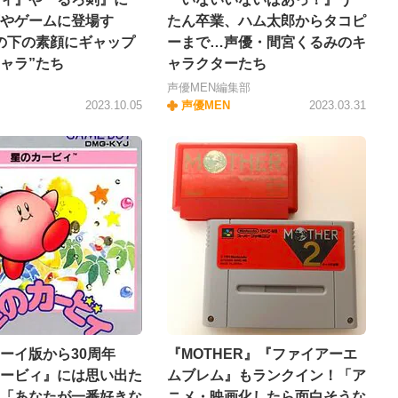
やゲームに登場す
たん卒業、ハム太郎からタコピ
の下の素顔にギャップ
ーまで…声優・間宮くるみのキ
ャラ”たち
ャラクターたち
声優MEN編集部
2023.10.05
声優MEN
2023.03.31
ーイ版から30周年
『MOTHER』『ファイアーエ
ービィ』には思い出た
ムブレム』もランクイン！「ア
「あなたが一番好きな
ニメ・映画化したら面白そうな