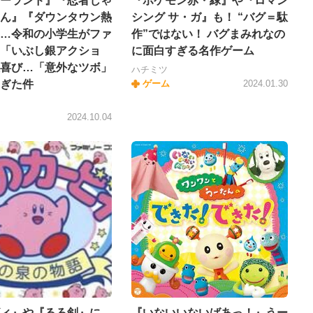
ーランド』『忍者じゃ
『ポケモン赤・緑』や『ロマン
ん』『ダウンタウン熱
シング サ・ガ』も！ “バグ＝駄
…令和の小学生がファ
作”ではない！ バグまみれなの
「いぶし銀アクショ
に面白すぎる名作ゲーム
喜び…「意外なツボ」
ハチミツ
ぎた件
ゲーム
2024.01.30
ー
2024.10.04
ィ』や『るろ剣』に
『いないいないばあっ！』うー