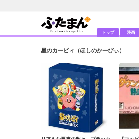
トップ
漫画
星のカービィ
（ほしのかーびぃ）