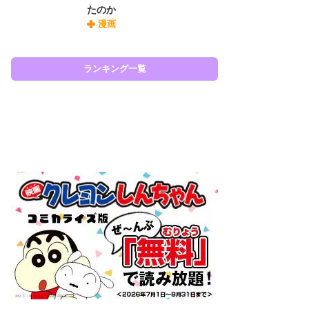
たのか
『O
漫画
絡
紙
で
謎
ランキング一覧
ラン