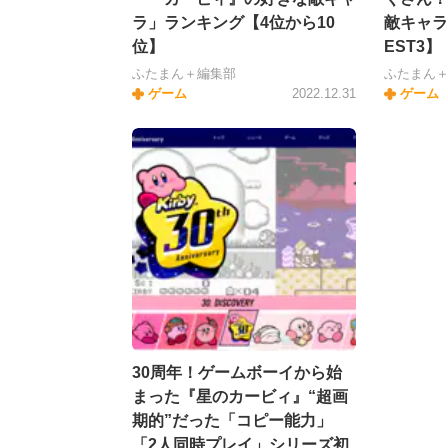
ラ」ランキング【4位から10
敵キャラ
位】
EST3】
ふたまん＋編集部
ふたまん
ゲーム
2022.12.31
ゲーム
30周年！ゲームボーイから始
まった『星のカービィ』“超画
期的”だった「コピー能力」
「2人同時プレイ」シリーズ初