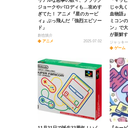
リアルな悪事の数々、ブラック
『マッピ
ジョークやパロディも…攻めす
じゃ丸く
ぎてた！ アニメ『星のカービ
血物語』
ィ』ぶっ飛んだ「強烈エピソー
ミコンの
ド」
ン」で大
が新鮮す
創也慎介
アニメ
2025.07.02
ジャッキ
ゲーム
11月21日で誕生33周年！いく
『カービ