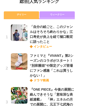
総合
|
人気ランキング
デイリー
ウィークリー
「自分の絵ごと、このジャン
放
ルはそろそろ終わりかな」江
ム
口寿史が炎上を経て樋口毅宏
「
に語ったこと
「
インタビュー
ファミマと『VIVANT』第2シ
木
ーズンのコラボがスタート！
シ
“別班饅頭”や限定グッズ登場
「
にファン感激「これは買うし
ル
かない！」
ム
ドラマ映画
さ
ス
『ONE PIECE』今後の展開に
絡んできそうな「意味深な表
紙連載」 「神」エネルの月
舞
での展開に、元王下七武海の
編