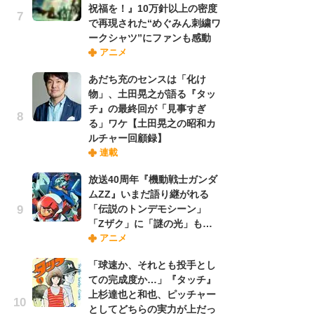
祝福を！』10万針以上の密度
れ
で再現された“めぐみん刺繍ワ
ークシャツ”にファンも感動
アニメ
令
た!
あだち充のセンスは「化け
前
物」、土田晃之が語る『タッ
ト
チ』の最終回が「見事すぎ
ド
る」ワケ【土田晃之の昭和カ
ルチャー回顧録】
連載
「
決
放送40周年『機動戦士ガンダ
場
ムZZ』いまだ語り継がれる
別
「伝説のトンデモシーン」
「Zザク」に「謎の光」も…
アニメ
『
に
「球速か、それとも投手とし
が
ての完成度か…」『タッチ』
実
上杉達也と和也、ピッチャー
としてどちらの実力が上だっ