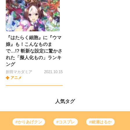
『はたらく細胞』に『ウマ
娘』も！こんなものま
で…!? 斬新な設定に驚かさ
れた「擬人化もの」ランキ
ング
折田マカダミア
2021.10.15
アニメ
人気タグ
#かりあげクン
#コスプレ
#綾瀬はるか