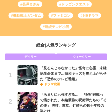
#長澤まさみ
#ドラゴンクエスト
#機動戦士ガンダム
#ファミコン
#月9ドラマ
#連続テレビ小説
総合
|
人気ランキング
デイリー
ウィークリー
「見るんじゃなかった」怪奇に心霊、未確
認生命体まで…昭和キッズを震え上がらせ
た「恐怖のテレビ番組」
ドラマ映画
「あまりにも強すぎる…」『呪術廻戦≡』
で描かれた、本編最強の呪術師たちの「そ
の後」 虎杖、東堂、釘崎らの数十年後の
姿とは