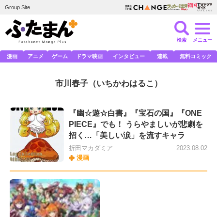
Group Site
検索
メニュー
漫画
アニメ
ゲーム
ドラマ映画
インタビュー
連載
無料コミック
市川春子
（いちかわはるこ）
『幽☆遊☆白書』『宝石の国』『ONE
PIECE』でも！ うらやましいが悲劇を
招く…「美しい涙」を流すキャラ
折田マカダミア
2023.08.02
漫画