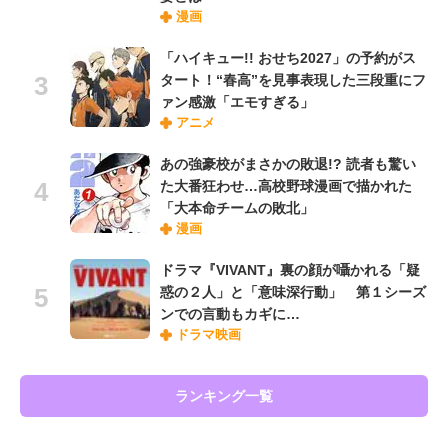
漫画
「ハイキュー!! おせち2027」の予約がス
タート！“春高”を見事表現した三段重にフ
ァン感激「エモすぎる」
アニメ
あの強豪校がまさかの敗退!? 読者も驚い
た大番狂わせ…高校野球漫画で描かれた
「大本命チームの敗北」
漫画
ドラマ『VIVANT』裏の顔が囁かれる「疑
惑の２人」と「意味深行動」 第１シーズ
ンでの言動もカギに…
ドラマ映画
ランキング一覧