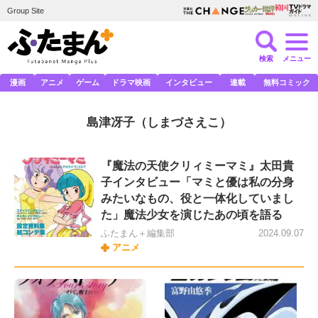
Group Site
検索
メニュー
漫画
アニメ
ゲーム
ドラマ映画
インタビュー
連載
無料コミック
島津冴子
（しまづさえこ）
『魔法の天使クリィミーマミ』太田貴
子インタビュー「マミと優は私の分身
みたいなもの、役と一体化していまし
た」魔法少女を演じたあの頃を語る
ふたまん＋編集部
2024.09.07
アニメ