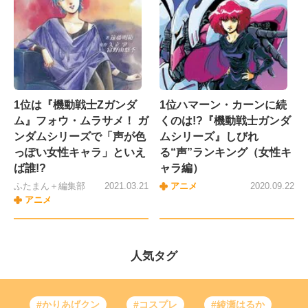
1位は『機動戦士Zガンダ
1位ハマーン・カーンに続
ム』フォウ・ムラサメ！ ガ
くのは!?『機動戦士ガンダ
ンダムシリーズで「声が色
ムシリーズ』しびれ
っぽい女性キャラ」といえ
る“声”ランキング（女性キ
ば誰!?
ャラ編）
ふたまん＋編集部
2021.03.21
アニメ
2020.09.22
アニメ
人気タグ
#かりあげクン
#コスプレ
#綾瀬はるか