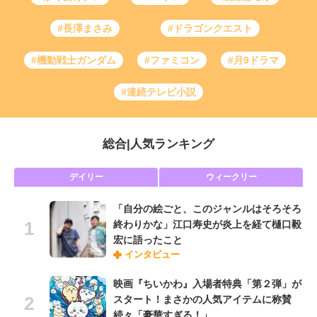
#長澤まさみ
#ドラゴンクエスト
#機動戦士ガンダム
#ファミコン
#月9ドラマ
#連続テレビ小説
総合
|
人気ランキング
デイリー
ウィークリー
「自分の絵ごと、このジャンルはそろそろ
終わりかな」江口寿史が炎上を経て樋口毅
宏に語ったこと
インタビュー
映画『ちいかわ』入場者特典「第２弾」が
スタート！まさかの人気アイテムに称賛
続々「豪華すぎる！」