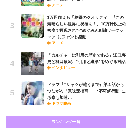
アニメ
1万円超えも「納得のクオリティ」『この
素晴らしい世界に祝福を！』10万針以上の
密度で再現された“めぐみん刺繍ワークシ
ャツ”にファンも感動
アニメ
「カルチャーは引用の歴史である」江口寿
史と樋口毅宏、“引用と継承”をめぐる対話
インタビュー
ドラマ『Tシャツが乾くまで』第１話から
つながる「意味深描写」 “不可解行動”に
考察も加速…
ドラマ映画
ランキング一覧