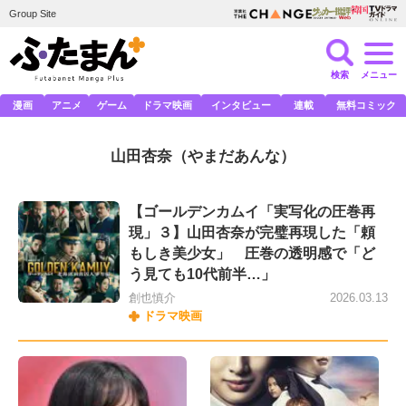
Group Site
検索
メニュー
漫画
アニメ
ゲーム
ドラマ映画
インタビュー
連載
無料コミック
山田杏奈
（やまだあんな）
【ゴールデンカムイ「実写化の圧巻再
現」３】山田杏奈が完璧再現した「頼
もしき美少女」 圧巻の透明感で「ど
う見ても10代前半…」
創也慎介
2026.03.13
ドラマ映画