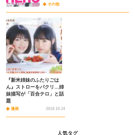
その他
『新米姉妹のふたりごは
ん』ストローをパクリ…姉
妹描写が「百合テロ」と話
題
漫画
2019.10.24
人気タグ