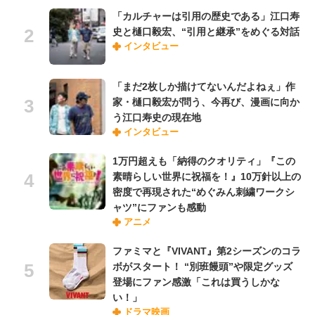
「カルチャーは引用の歴史である」江口寿
史と樋口毅宏、“引用と継承”をめぐる対話
インタビュー
「まだ2枚しか描けてないんだよねぇ」作
家・樋口毅宏が問う、今再び、漫画に向か
う江口寿史の現在地
インタビュー
1万円超えも「納得のクオリティ」『この
素晴らしい世界に祝福を！』10万針以上の
密度で再現された“めぐみん刺繍ワークシ
ャツ”にファンも感動
アニメ
ファミマと『VIVANT』第2シーズンのコラ
ボがスタート！ “別班饅頭”や限定グッズ
登場にファン感激「これは買うしかな
い！」
ドラマ映画