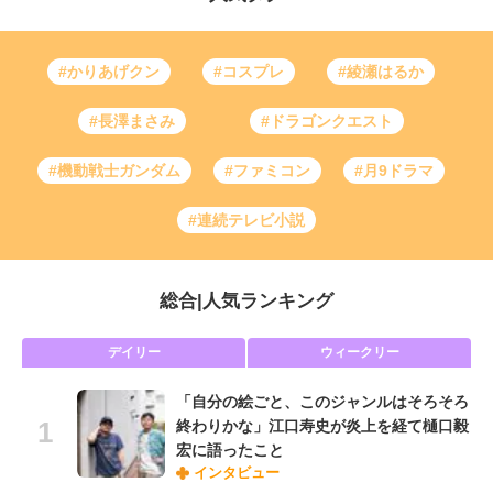
#かりあげクン
#コスプレ
#綾瀬はるか
#長澤まさみ
#ドラゴンクエスト
#機動戦士ガンダム
#ファミコン
#月9ドラマ
#連続テレビ小説
総合
|
人気ランキング
デイリー
ウィークリー
「自分の絵ごと、このジャンルはそろそろ
終わりかな」江口寿史が炎上を経て樋口毅
宏に語ったこと
インタビュー