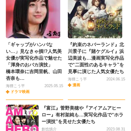
「ギャップがハンパな
『約束のネバーランド』北
い…」見なきゃ損!?人気美
川景子に『賭ケグルイ』浜
女優が実写化作品で魅せた
辺美波も…漫画実写化作品
「渾身のおバカ演技」
で“二面性のあるキャラ”を
橋本環奈に吉岡里帆、山田
見事に演じた人気女優たち
杏奈も…
海狸こう平
2024.06.15
漫画
海狸こう平
2025.05.15
ドラマ映画
『富江』菅野美穂や『アイアムアヒー
ロー』有村架純も…実写化作品で“ホラ
ー演技”を見せた女優たち
創也慎介
2023.08.31