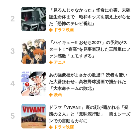
「見るんじゃなかった」怪奇に心霊、未確
認生命体まで…昭和キッズを震え上がらせ
た「恐怖のテレビ番組」
ドラマ映画
「ハイキュー!! おせち2027」の予約がス
タート！“春高”を見事表現した三段重にフ
ァン感激「エモすぎる」
アニメ
あの強豪校がまさかの敗退!? 読者も驚い
た大番狂わせ…高校野球漫画で描かれた
「大本命チームの敗北」
漫画
ドラマ『VIVANT』裏の顔が囁かれる「疑
惑の２人」と「意味深行動」 第１シーズ
ンでの言動もカギに…
ドラマ映画