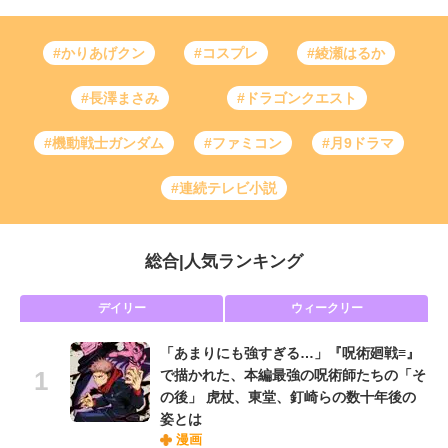
#かりあげクン
#コスプレ
#綾瀬はるか
#長澤まさみ
#ドラゴンクエスト
#機動戦士ガンダム
#ファミコン
#月9ドラマ
#連続テレビ小説
総合
|
人気ランキング
デイリー
ウィークリー
「あまりにも強すぎる…」『呪術廻戦≡』
で描かれた、本編最強の呪術師たちの「そ
の後」 虎杖、東堂、釘崎らの数十年後の
姿とは
漫画