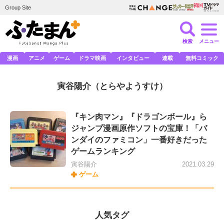
Group Site
検索
メニュー
漫画
アニメ
ゲーム
ドラマ映画
インタビュー
連載
無料コミック
寅谷陽介
（とらやようすけ）
『キン肉マン』『ドラゴンボール』ら
ジャンプ漫画原作ソフトの宝庫！「バ
ンダイのファミコン」一番好きだった
ゲームランキング
寅谷陽介
2021.03.29
ゲーム
人気タグ