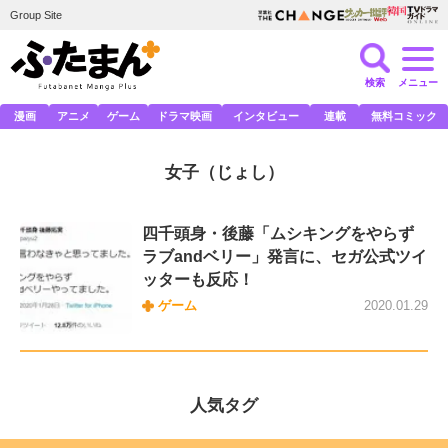
Group Site
検索
メニュー
漫画
アニメ
ゲーム
ドラマ映画
インタビュー
連載
無料コミック
女子
（じょし）
四千頭身・後藤「ムシキングをやらず
ラブandベリー」発言に、セガ公式ツイ
ッターも反応！
ゲーム
2020.01.29
人気タグ