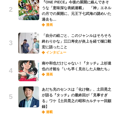
『ONE PIECE』今後の展開に絡んできそ
うな「意味深な表紙連載」 「神」エネル
の月での展開に、元王下七武海の謎めいた
過去も…
漫画
「自分の絵ごと、このジャンルはそろそろ
終わりかな」江口寿史が炎上を経て樋口毅
宏に語ったこと
インタビュー
南や和也だけじゃない！『タッチ』上杉達
也の才能を「いち早く見出した人物たち」
漫画
あだち充のセンスは「化け物」、土田晃之
が語る『タッチ』の最終回が「見事すぎ
る」ワケ【土田晃之の昭和カルチャー回顧
録】
連載