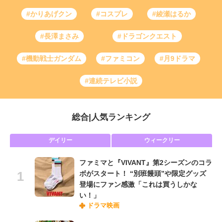
#かりあげクン
#コスプレ
#綾瀬はるか
#長澤まさみ
#ドラゴンクエスト
#機動戦士ガンダム
#ファミコン
#月9ドラマ
#連続テレビ小説
総合
|
人気ランキング
デイリー
ウィークリー
ファミマと『VIVANT』第2シーズンのコラ
ボがスタート！ “別班饅頭”や限定グッズ
登場にファン感激「これは買うしかな
い！」
ドラマ映画