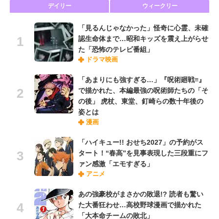
デイリー
ウィークリー
「見るんじゃなかった」怪奇に心霊、未確
認生命体まで…昭和キッズを震え上がらせ
た「恐怖のテレビ番組」
ドラマ映画
「あまりにも強すぎる…」『呪術廻戦≡』
で描かれた、本編最強の呪術師たちの「そ
の後」 虎杖、東堂、釘崎らの数十年後の
姿とは
漫画
「ハイキュー!! おせち2027」の予約がス
タート！“春高”を見事表現した三段重にフ
ァン感激「エモすぎる」
アニメ
あの強豪校がまさかの敗退!? 読者も驚い
た大番狂わせ…高校野球漫画で描かれた
「大本命チームの敗北」