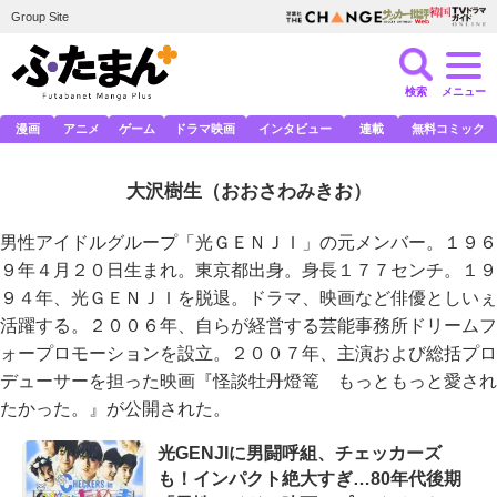
Group Site
検索
メニュー
漫画
アニメ
ゲーム
ドラマ映画
インタビュー
連載
無料コミック
大沢樹生
（おおさわみきお）
男性アイドルグループ「光ＧＥＮＪＩ」の元メンバー。１９６
９年４月２０日生まれ。東京都出身。身長１７７センチ。１９
９４年、光ＧＥＮＪＩを脱退。ドラマ、映画など俳優としいぇ
活躍する。２００６年、自らが経営する芸能事務所ドリームフ
ォープロモーションを設立。２００７年、主演および総括プロ
デューサーを担った映画『怪談牡丹燈篭 もっともっと愛され
たかった。』が公開された。
光GENJIに男闘呼組、チェッカーズ
も！インパクト絶大すぎ…80年代後期