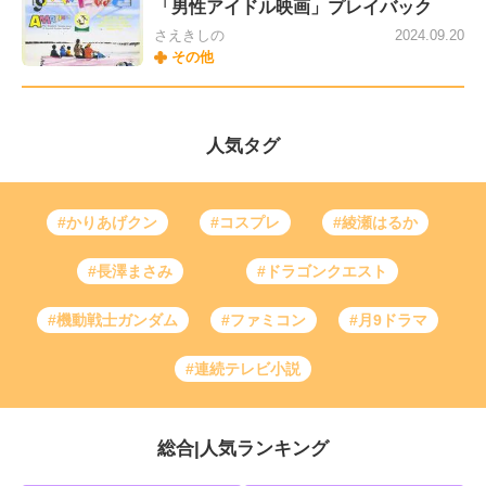
「男性アイドル映画」プレイバック
さえきしの
2024.09.20
その他
人気タグ
#かりあげクン
#コスプレ
#綾瀬はるか
#長澤まさみ
#ドラゴンクエスト
#機動戦士ガンダム
#ファミコン
#月9ドラマ
#連続テレビ小説
総合
|
人気ランキング