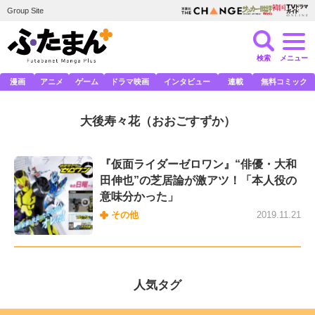
Group Site
検索
メニュー
漫画
アニメ
ゲーム
ドラマ映画
インタビュー
連載
無料コミック
大後寿々花
（おおごすずか）
『仮面ライダーゼロワン』“俳優・大和
田伸也”の芝居論が激アツ！「本人役の
意味分かった」
その他
2019.11.21
人気タグ