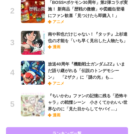
「BOSS×ポケモン30周年」第2弾コラボ実
施！ 新商品「歴戦の微糖」や図鑑缶登場
にファン歓喜「見つけたら即購入！」
アニメ
南や和也だけじゃない！『タッチ』上杉達
也の才能を「いち早く見出した人物たち」
漫画
放送40周年『機動戦士ガンダムZZ』いま
だ語り継がれる「伝説のトンデモシー
ン」 「Zザク」に「謎の光」も…
アニメ
『ちいかわ』ファンの記憶に残る「恐怖キ
ャラ」の戦慄シーン 小さくてかわいい世
界なのに「見た目からしてヤバイ…」
漫画
ランキング一覧