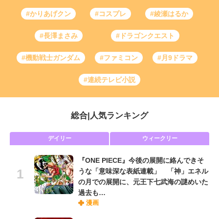
#かりあげクン
#コスプレ
#綾瀬はるか
#長澤まさみ
#ドラゴンクエスト
#機動戦士ガンダム
#ファミコン
#月9ドラマ
#連続テレビ小説
総合
|
人気ランキング
デイリー
ウィークリー
『ONE PIECE』今後の展開に絡んできそ
うな「意味深な表紙連載」 「神」エネル
の月での展開に、元王下七武海の謎めいた
過去も…
漫画