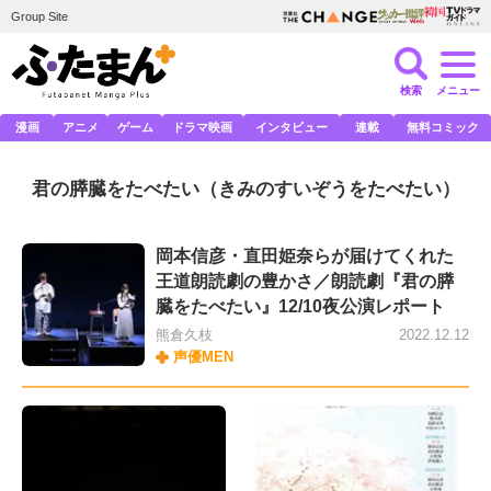
Group Site
検索
メニュー
漫画
アニメ
ゲーム
ドラマ映画
インタビュー
連載
無料コミック
君の膵臓をたべたい
（きみのすいぞうをたべたい）
岡本信彦・直田姫奈らが届けてくれた
王道朗読劇の豊かさ／朗読劇『君の膵
臓をたべたい』12/10夜公演レポート
熊倉久枝
2022.12.12
声優MEN