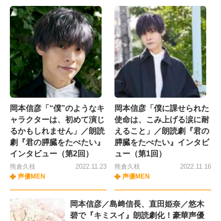
岡本信彦「“僕”のようなキ
岡本信彦「僕に課せられた
ャラクターは、初めて演じ
使命は、こみ上げる涙に耐
るかもしれません」／朗読
えること」／朗読劇『君の
劇『君の膵臓をたべたい』
膵臓をたべたい』インタビ
インタビュー（第2回）
ュー（第1回）
熊倉久枝
2022.11.23
熊倉久枝
2022.11.16
声優MEN
声優MEN
岡本信彦／島﨑信長、直田姫奈／悠木
碧で『キミスイ』朗読劇化！豪華声優