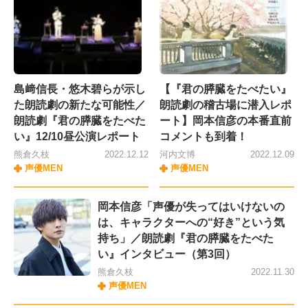
島﨑信長・悠木碧らが示し
【『君の膵臓をたべたい』
た朗読劇の新たな可能性／
朗読劇の稽古場に潜入レポ
朗読劇『君の膵臓をたべた
ート】岡本信彦の本番直前
い』12/10昼公演レポート
コメントも到着！
熊倉久枝
2022.12.12
河内文博
2022.12.09
声優MEN
声優MEN
岡本信彦「声優が失ってはいけないの
は、キャラクターへの“好き”という気
持ち」／朗読劇『君の膵臓をたべた
い』インタビュー（第3回）
熊倉久枝
2022.11.30
声優MEN