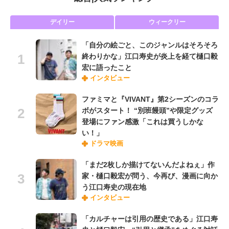
デイリー
ウィークリー
「自分の絵ごと、このジャンルはそろそろ
終わりかな」江口寿史が炎上を経て樋口毅
宏に語ったこと
インタビュー
ファミマと『VIVANT』第2シーズンのコラ
ボがスタート！ “別班饅頭”や限定グッズ
登場にファン感激「これは買うしかな
い！」
ドラマ映画
「まだ2枚しか描けてないんだよねぇ」作
家・樋口毅宏が問う、今再び、漫画に向か
う江口寿史の現在地
インタビュー
「カルチャーは引用の歴史である」江口寿