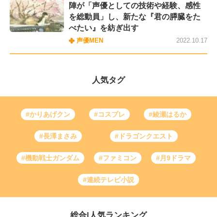
陣が「声優としての技術や経験、感性
を総動員」し、新たな『君の膵臓をた
べたい』を紡ぎ出す
声優MEN
2022.10.17
人気タグ
#かりあげクン
#コスプレ
#綾瀬はるか
#長澤まさみ
#ドラゴンクエスト
#機動戦士ガンダム
#ファミコン
#月9ドラマ
#連続テレビ小説
総合
|
人気ランキング