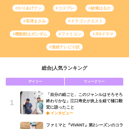
#かりあげクン
#コスプレ
#綾瀬はるか
#長澤まさみ
#ドラゴンクエスト
#機動戦士ガンダム
#ファミコン
#月9ドラマ
#連続テレビ小説
総合
|
人気ランキング
デイリー
ウィークリー
「自分の絵ごと、このジャンルはそろそろ
終わりかな」江口寿史が炎上を経て樋口毅
宏に語ったこと
インタビュー
ファミマと『VIVANT』第2シーズンのコラ