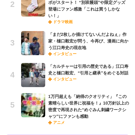
ボがスタート！ “別班饅頭”や限定グッズ
登場にファン感激「これは買うしかな
い！」
ドラマ映画
「まだ2枚しか描けてないんだよねぇ」作
家・樋口毅宏が問う、今再び、漫画に向か
う江口寿史の現在地
インタビュー
「カルチャーは引用の歴史である」江口寿
史と樋口毅宏、“引用と継承”をめぐる対話
インタビュー
1万円超えも「納得のクオリティ」『この
素晴らしい世界に祝福を！』10万針以上の
密度で再現された“めぐみん刺繍ワークシ
ャツ”にファンも感動
アニメ