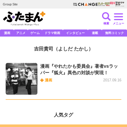
Group Site
検索
メニュー
漫画
アニメ
ゲーム
ドラマ映画
インタビュー
連載
無料コミック
吉田貴司
（よしだ たかし）
漫画『やれたかも委員会』著者vsラッ
パー『狐火』異色の対談が実現！
漫画
2017.09.16
人気タグ