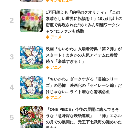
インタビュー
1万円超えも「納得のクオリティ」『この
素晴らしい世界に祝福を！』10万針以上の
密度で再現された“めぐみん刺繍ワークシ
ャツ”にファンも感動
アニメ
映画『ちいかわ』入場者特典「第２弾」が
スタート！まさかの人気アイテムに称賛
続々「豪華すぎる！」
アニメ
『ちいかわ』ダークすぎる「長編シリー
ズ」の恐怖 映画化の「セイレーン編」だ
けじゃない…ライト層なら驚嘆必至
アニメ
『ONE PIECE』今後の展開に絡んできそ
うな「意味深な表紙連載」 「神」エネル
の月での展開に、元王下七武海の謎めいた