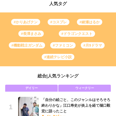
人気タグ
#かりあげクン
#コスプレ
#綾瀬はるか
#長澤まさみ
#ドラゴンクエスト
#機動戦士ガンダム
#ファミコン
#月9ドラマ
#連続テレビ小説
総合
|
人気ランキング
デイリー
ウィークリー
「自分の絵ごと、このジャンルはそろそろ
終わりかな」江口寿史が炎上を経て樋口毅
宏に語ったこと