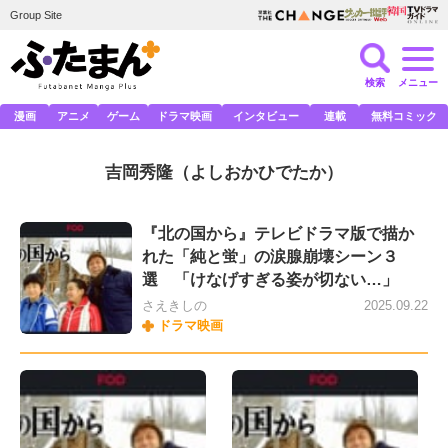
Group Site
検索
メニュー
漫画
アニメ
ゲーム
ドラマ映画
インタビュー
連載
無料コミック
吉岡秀隆
（よしおかひでたか）
『北の国から』テレビドラマ版で描か
れた「純と蛍」の涙腺崩壊シーン３
選 「けなげすぎる姿が切ない…」
さえきしの
2025.09.22
ドラマ映画