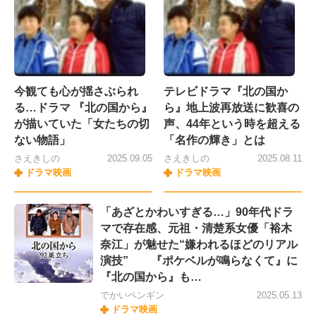
今観ても心が揺さぶられ
テレビドラマ『北の国か
る…ドラマ 『北の国から』
ら』地上波再放送に歓喜の
が描いていた「女たちの切
声、44年という時を超える
ない物語」
「名作の輝き」とは
さえきしの
2025.09.05
さえきしの
2025.08.11
ドラマ映画
ドラマ映画
「あざとかわいすぎる…」90年代ドラ
マで存在感、元祖・清楚系女優「裕木
奈江」が魅せた“嫌われるほどのリアル
演技” 『ポケベルが鳴らなくて』に
『北の国から』も…
でかいペンギン
2025.05.13
ドラマ映画