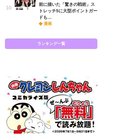
前に描いた「驚きの戦術」ス
『O
トレッチ5に大型ポイントガー
絡
ドも…
紙
漫画
で
謎
ランキング一覧
ラン