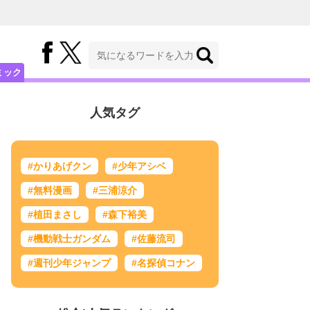
ミック
人気タグ
#かりあげクン
#少年アシベ
#無料漫画
#三浦涼介
#植田まさし
#森下裕美
#機動戦士ガンダム
#佐藤流司
#週刊少年ジャンプ
#名探偵コナン