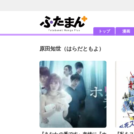
トップ
漫画
原田知世
（はらだともよ）