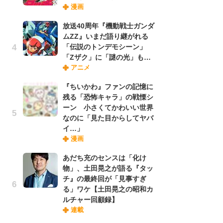
漫画
禁
「
放送40周年『機動戦士ガンダ
連
ムZZ』いまだ語り継がれる
「伝説のトンデモシーン」
「Zザク」に「謎の光」も…
【
アニメ
ー
完
『ちいかわ』ファンの記憶に
ー
残る「恐怖キャラ」の戦慄シ
ーン 小さくてかわいい世界
なのに「見た目からしてヤバ
ナ
イ…」
リ
漫画
イ
味
あだち充のセンスは「化け
フ
物」、土田晃之が語る『タッ
ち
チ』の最終回が「見事すぎ
る」ワケ【土田晃之の昭和カ
ルチャー回顧録】
劇
連載
け
「