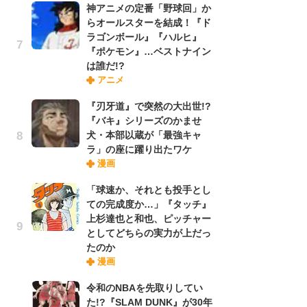
神アニメの定番「野球回」か
れ
らオールスターを結成！『ド
ラゴンボール』『ハルヒ』
『ポケモン』…ベストナイン
令
は誰だ!?
た!
アニメ
前
ト
『刃牙道』で突然の大出世!?
ド
『バキ』シリーズのかませ
犬・本部以蔵が「最強キャ
ラ」の座に躍り出たワケ
「
漫画
決
場
「球速か、それとも投手とし
別
ての完成度か…」『タッチ』
上杉達也と和也、ピッチャー
としてどちらの実力が上だっ
『
たのか
に
漫画
が
実
令和のNBAを先取りしてい
た!?『SLAM DUNK』が30年