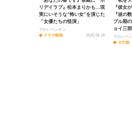
『あなたの番です』奈緒に『ホ
『私をス
リデイラブ』松本まりかも…現
『彼女が
実にいそうな“怖い女”を演じた
『波の数
「女優たちの怪演」
ブル期の
ョイ三部
でかいペンギン
ドラマ映画
2025.05.16
でかいペ
その他