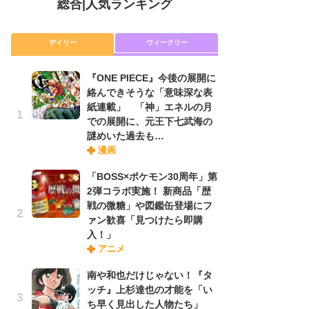
総合
|
人気ランキング
デイリー
ウィークリー
『ONE PIECE』今後の展開に
放
絡んできそうな「意味深な表
ム
紙連載」 「神」エネルの月
「
での展開に、元王下七武海の
「
謎めいた過去も…
漫画
木
「BOSS×ポケモン30周年」第
シ
2弾コラボ実施！ 新商品「歴
「
戦の微糖」や図鑑缶登場にフ
ル
ァン歓喜「見つけたら即購
ム
入！」
さ
アニメ
ス
南や和也だけじゃない！『タ
ッチ』上杉達也の才能を「い
舞
ち早く見出した人物たち」
編