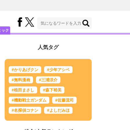
ミック
人気タグ
#かりあげクン
#少年アシベ
#無料漫画
#三浦涼介
#植田まさし
#森下裕美
#機動戦士ガンダム
#佐藤流司
#名探偵コナン
#よしだみほ