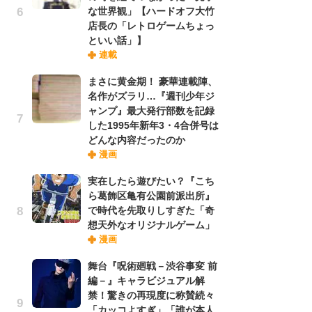
な世界観」【ハードオフ大竹
実
店長の「レトロゲームちょっ
といい話」】
劇
連載
け
まさに黄金期！ 豪華連載陣、
「
名作がズラリ…『週刊少年ジ
れ
ャンプ』最大発行部数を記録
した1995年新年3・4合併号は
令
どんな内容だったのか
た!
漫画
前
実在したら遊びたい？『こち
ト
ら葛飾区亀有公園前派出所』
ド
で時代を先取りしすぎた「奇
想天外なオリジナルゲーム」
「
漫画
決
舞台『呪術廻戦－渋谷事変 前
場
編－』キャラビジュアル解
別
禁！驚きの再現度に称賛続々
「カッコよすぎ」「誰が本人