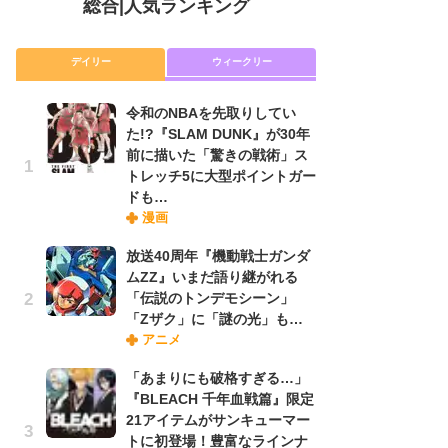
総合
|
人気ランキング
デイリー
ウィークリー
令和のNBAを先取りしてい
放
た!?『SLAM DUNK』が30年
ム
前に描いた「驚きの戦術」ス
「
トレッチ5に大型ポイントガー
「
ドも…
漫画
木
放送40周年『機動戦士ガンダ
シ
ムZZ』いまだ語り継がれる
「
「伝説のトンデモシーン」
ル
「Zザク」に「謎の光」も…
ム
アニメ
さ
ス
「あまりにも破格すぎる…」
『BLEACH 千年血戦篇』限定
21アイテムがサンキューマー
舞
トに初登場！豊富なラインナ
編