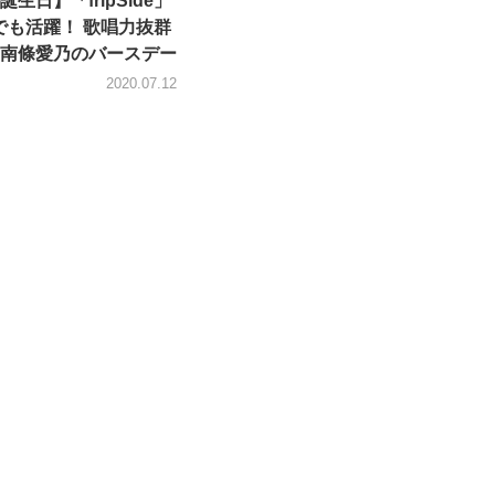
生日】「fripSide」
」でも活躍！ 歌唱力抜群
南條愛乃のバースデー
2020.07.12