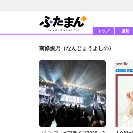
トップ
漫画
南條愛乃
（なんじょうよしの）