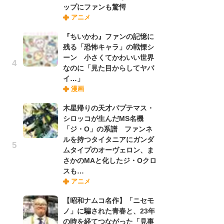
ップにファンも驚愕
禁
アニメ
「
連
『ちいかわ』ファンの記憶に
残る「恐怖キャラ」の戦慄シ
ーン 小さくてかわいい世界
【
なのに「見た目からしてヤバ
ー
イ…」
完
漫画
ー
木星帰りの天才パプテマス・
シロッコが生んだMS名機
ナ
「ジ・O」の系譜 ファンネ
リ
ルを持つタイタニアにガンダ
イ
ムタイプのオーヴェロン、ま
味
さかのMAと化したジ・Oクロ
フ
スも…
ち
アニメ
【昭和ナムコ名作】「ニセモ
『
ノ」に騙された青春と、23年
に
の時を経てつながった「見事
が