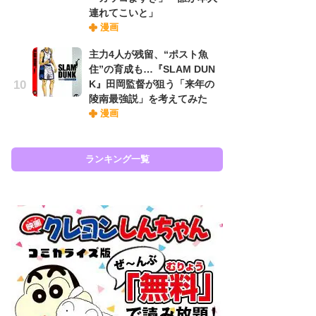
『
連れてこいと」
に
漫画
も
主力4人が残留、“ポスト魚
を
住”の育成も…『SLAM DUN
役
K』田岡監督が狙う「来年の
陵南最強説」を考えてみた
漫画
ラン
ランキング一覧