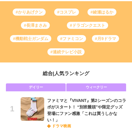
#かりあげクン
#コスプレ
#綾瀬はるか
#長澤まさみ
#ドラゴンクエスト
#機動戦士ガンダム
#ファミコン
#月9ドラマ
#連続テレビ小説
総合
|
人気ランキング
デイリー
ウィークリー
ファミマと『VIVANT』第2シーズンのコラ
ボがスタート！ “別班饅頭”や限定グッズ
登場にファン感激「これは買うしかな
い！」
ドラマ映画