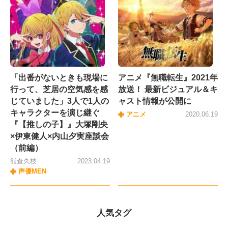
「出番がないときも現場に
アニメ『無職転生』2021年
行って、芝居の空気感を感
放送！ 最新ビジュアル＆キ
じていました」3人で1人の
ャスト情報が公開に
キャラクターを演じ継ぐ
アニメ
2020.06.19
『【推しの子】』大塚剛央
×伊東健人×内山夕実座談会
（前編）
熊倉久枝
2023.04.19
声優MEN
人気タグ