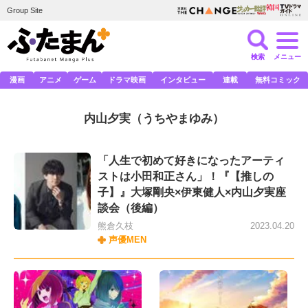
Group Site
検索
メニュー
漫画
アニメ
ゲーム
ドラマ映画
インタビュー
連載
無料コミック
内山夕実
（うちやまゆみ）
「人生で初めて好きになったアーティ
ストは小田和正さん」！『【推しの
子】』大塚剛央×伊東健人×内山夕実座
談会（後編）
熊倉久枝
2023.04.20
声優MEN