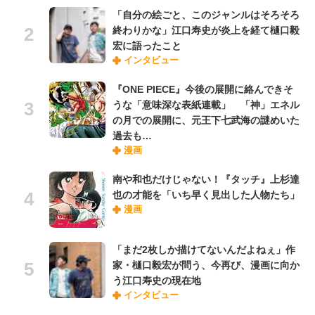
「自分の絵ごと、このジャンルはそろそろ
終わりかな」江口寿史が炎上を経て樋口毅
宏に語ったこと
インタビュー
『ONE PIECE』今後の展開に絡んできそ
うな「意味深な表紙連載」 「神」エネル
の月での展開に、元王下七武海の謎めいた
過去も…
漫画
南や和也だけじゃない！『タッチ』上杉達
也の才能を「いち早く見出した人物たち」
漫画
「まだ2枚しか描けてないんだよねぇ」作
家・樋口毅宏が問う、今再び、漫画に向か
う江口寿史の現在地
インタビュー