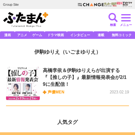
Group Site
検索
メニュー
漫画
アニメ
ゲーム
ドラマ映画
インタビュー
連載
無料コミック
伊駒ゆりえ
（いごまゆりえ）
高橋李依＆伊駒ゆりえらが出演する
『【推しの子】』最新情報発表会が2/1
9に生配信！
声優MEN
2023.02.19
人気タグ