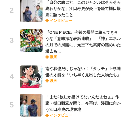
「自分の絵ごと、このジャンルはそろそろ
終わりかな」江口寿史が炎上を経て樋口毅
宏に語ったこと
インタビュー
『ONE PIECE』今後の展開に絡んできそ
うな「意味深な表紙連載」 「神」エネル
の月での展開に、元王下七武海の謎めいた
過去も…
漫画
南や和也だけじゃない！『タッチ』上杉達
也の才能を「いち早く見出した人物たち」
漫画
「まだ2枚しか描けてないんだよねぇ」作
家・樋口毅宏が問う、今再び、漫画に向か
う江口寿史の現在地
インタビュー