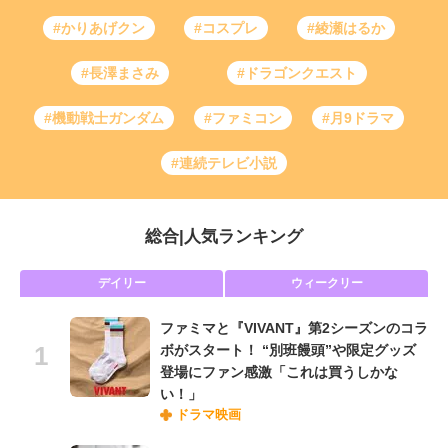
#かりあげクン
#コスプレ
#綾瀬はるか
#長澤まさみ
#ドラゴンクエスト
#機動戦士ガンダム
#ファミコン
#月9ドラマ
#連続テレビ小説
総合
|
人気ランキング
デイリー
ウィークリー
ファミマと『VIVANT』第2シーズンのコラ
ボがスタート！ “別班饅頭”や限定グッズ
登場にファン感激「これは買うしかな
い！」
ドラマ映画