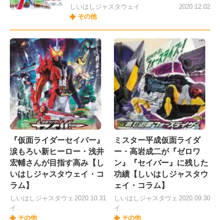
しいはしジャスタウェイ
2020.12.02
その他
『仮面ライダーセイバー』
ミスター平成仮面ライダ
涙もろい新ヒーロー・浅井
ー・高岩成二が『ゼロワ
宏輔さんが目指す高み【し
ン』『セイバー』に残した
いはしジャスタウェイ・コ
功績【しいはしジャスタウ
ラム】
ェイ・コラム】
しいはしジャスタウェ
2020.10.31
しいはしジャスタウェ
2020.09.30
イ
イ
その他
その他