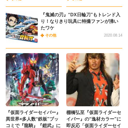
『鬼滅の刃』“DX日輪刀”もトレンド入
り！なりきり玩具に特撮ファンが沸い
たワケ
その他
2020.08.14
『仮面ライダーセイバー』
棚橋弘至『仮面ライダーセ
異世界×多人数“鉄板”ブッ
イバー』の“逸材カラー”に
コミで『龍騎』『鎧武』に
即反応「仮面ライダーセイ