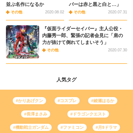
並ぶ名作になるか
バーは赤と黒と白と…」
その他
2020.08.02
その他
2020.07.31
『仮面ライダーセイバー』主人公役・
内藤秀一郎、緊張の記者会見に「肩の
力が抜けて倒れてしまいそう」
その他
2020.07.30
人気タグ
#かりあげクン
#コスプレ
#綾瀬はるか
#長澤まさみ
#ドラゴンクエスト
#機動戦士ガンダム
#ファミコン
#月9ドラマ