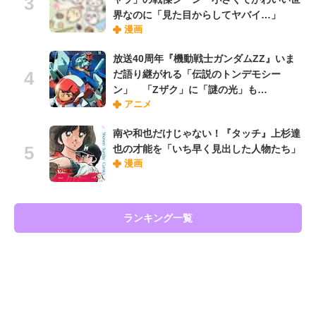
界なのに「見た目からしてヤバイ…」
漫画
放送40周年『機動戦士ガンダムZZ』いま
だ語り継がれる「伝説のトンデモシー
ン」 「Zザク」に「謎の光」も…
アニメ
南や和也だけじゃない！『タッチ』上杉達
也の才能を「いち早く見出した人物たち」
漫画
ランキング一覧