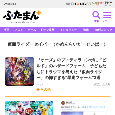
Group Site
検索
メニュー
漫画
アニメ
ゲーム
ドラマ映画
インタビュー
連載
無料コミック
仮面ライダーセイバー
（かめんらいだーせいばー）
『オーズ』のプトティラコンボに『ビ
ルド』のハザードフォーム…子どもた
ちにトラウマを与えた『仮面ライダ
ー』の怖すぎる“暴走フォーム”3選
トシ
2021.08.06
その他