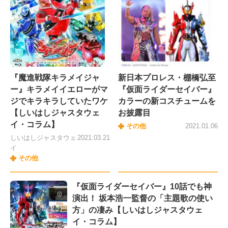
『魔進戦隊キラメイジャ
新日本プロレス・棚橋弘至
ー』キラメイイエローがマ
『仮面ライダーセイバー』
ジでキラキラしていたワケ
カラーの新コスチュームを
【しいはしジャスタウェ
お披露目
イ・コラム】
その他
2021.01.06
しいはしジャスタウェ
2021.03.21
イ
その他
『仮面ライダーセイバー』10話でも神
演出！ 坂本浩一監督の「主題歌の使い
方」の凄み【しいはしジャスタウェ
イ・コラム】