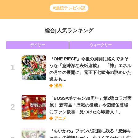
#連続テレビ小説
総合
|
人気ランキング
デイリー
ウィークリー
『ONE PIECE』今後の展開に絡んできそ
うな「意味深な表紙連載」 「神」エネル
の月での展開に、元王下七武海の謎めいた
過去も…
漫画
「BOSS×ポケモン30周年」第2弾コラボ実
施！ 新商品「歴戦の微糖」や図鑑缶登場
にファン歓喜「見つけたら即購入！」
アニメ
『ちいかわ』ファンの記憶に残る「恐怖キ
ャラ」の戦慄シーン 小さくてかわいい世