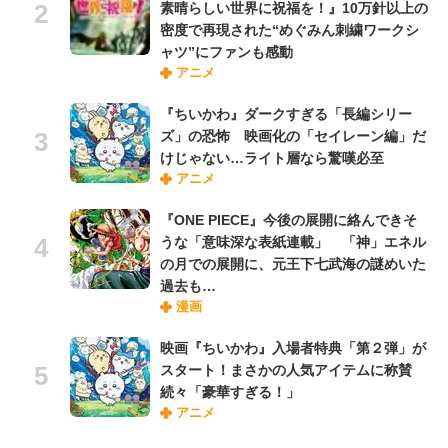
素晴らしい世界に祝福を！』10万針以上の
密度で再現された“めぐみん刺繍ワークシ
ャツ”にファンも感動
アニメ
『ちいかわ』ダークすぎる「長編シリー
ズ」の恐怖 映画化の「セイレーン編」だ
けじゃない…ライト層なら驚嘆必至
アニメ
『ONE PIECE』今後の展開に絡んできそ
うな「意味深な表紙連載」 「神」エネル
の月での展開に、元王下七武海の謎めいた
過去も…
漫画
映画『ちいかわ』入場者特典「第２弾」が
スタート！まさかの人気アイテムに称賛
続々「豪華すぎる！」
アニメ