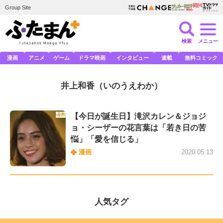
Group Site
検索
メニュー
漫画
アニメ
ゲーム
ドラマ映画
インタビュー
連載
無料コミック
井上和香
（いのうえわか）
【今日が誕生日】滝沢カレン＆ジョジ
ョ・シーザーの花言葉は「若き日の苦
悩」「愛を信じる」
漫画
2020.05.13
人気タグ