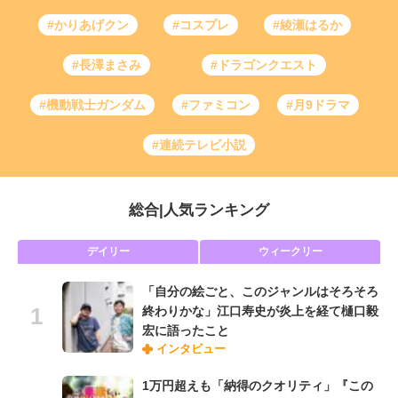
#かりあげクン
#コスプレ
#綾瀬はるか
#長澤まさみ
#ドラゴンクエスト
#機動戦士ガンダム
#ファミコン
#月9ドラマ
#連続テレビ小説
総合
|
人気ランキング
デイリー
ウィークリー
「自分の絵ごと、このジャンルはそろそろ
終わりかな」江口寿史が炎上を経て樋口毅
宏に語ったこと
インタビュー
1万円超えも「納得のクオリティ」『この